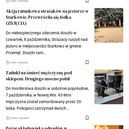
1 min czytania
Akcja ratunkowa strażaków na jeziorze w
Starkowie. Przewróciła się łódka
(ZDJĘCIA)
Do niebezpiecznego zdarzenia doszło w
czwartek, 8 października, Strażacy ruszyli nad
jezioro w miejscowości Starkowo w gminie
Przemęt. Doszło tam…
1 min czytania
Zatłukł na śmierć mężczyznę pod
sklepem. Drugiego mocno pobił
Do morderstwa doszło w sobotnie popołudnie,
7 października, w Nowej Wsi. 45-letni
mężczyzna został zamordowany przez 20-
latka. Policjanci zatrzymali dwóch…
2 min czytania
Pożar składowiska odpadów w