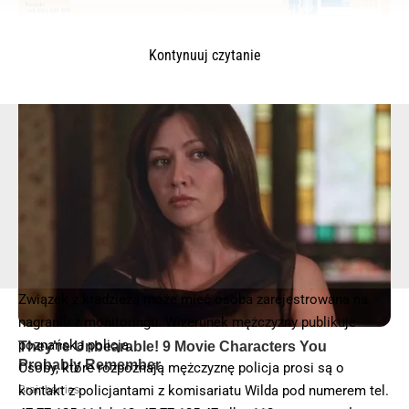
Kontynuuj czytanie
© 2025 – Wielkopolska 112, Wszelkie prawa zastrzeżone |
hvln.pl
Związek z kradzieżą może mieć osoba zarejestrowana na
nagraniu z monitoringu. Wizerunek mężczyzny publikuje
poznańska policja.
Osoby, które rozpoznają mężczyznę policja prosi są o
kontakt z policjantami z komisariatu Wilda pod numerem tel.