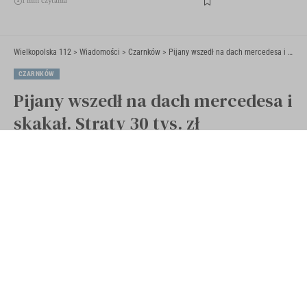
1 min czytania
Wielkopolska 112
>
Wiadomości
>
Czarnków
>
Pijany wszedł na dach mercedesa i skakał. Straty 30 tys. zł
CZARNKÓW
Pijany wszedł na dach mercedesa i
skakał. Straty 30 tys. zł
Opublikowano 1 lutego 2024
Ostatnia aktualizacja 1 lutego 2024 18:06