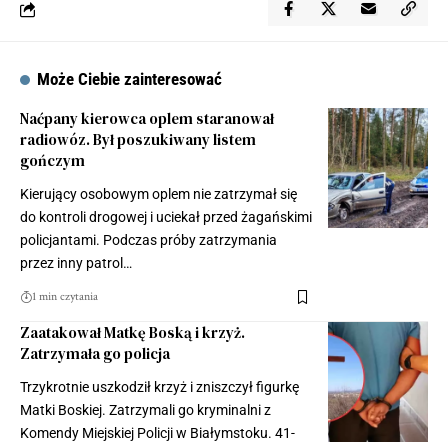
Może Ciebie zainteresować
Naćpany kierowca oplem staranował
radiowóz. Był poszukiwany listem
gończym
Kierujący osobowym oplem nie zatrzymał się
do kontroli drogowej i uciekał przed żagańskimi
policjantami. Podczas próby zatrzymania
przez inny patrol…
1 min czytania
Zaatakował Matkę Boską i krzyż.
Zatrzymała go policja
Trzykrotnie uszkodził krzyż i zniszczył figurkę
Matki Boskiej. Zatrzymali go kryminalni z
Komendy Miejskiej Policji w Białymstoku. 41-