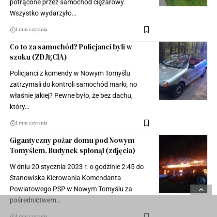
potrącone przez samochód ciężarowy.
Wszystko wydarzyło…
1 min czytania
Co to za samochód? Policjanci byli w
szoku (ZDJĘCIA)
Policjanci z komendy w Nowym Tomyślu
zatrzymali do kontroli samochód marki, no
właśnie jakiej? Pewne było, że bez dachu,
który…
1 min czytania
Gigantyczny pożar domu pod Nowym
Tomyślem. Budynek spłonął (zdjęcia)
W dniu 20 stycznia 2023 r. o godzinie 2:45 do
Stanowiska Kierowania Komendanta
Powiatowego PSP w Nowym Tomyślu za
pośrednictwem…
1 min czytania