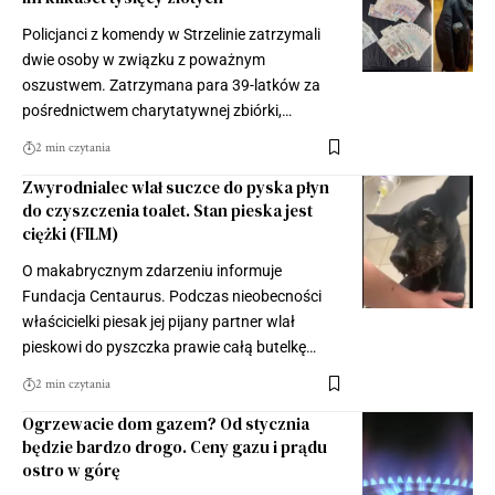
Policjanci z komendy w Strzelinie zatrzymali
dwie osoby w związku z poważnym
oszustwem. Zatrzymana para 39-latków za
pośrednictwem charytatywnej zbiórki,…
2 min czytania
Zwyrodnialec wlał suczce do pyska płyn
do czyszczenia toalet. Stan pieska jest
ciężki (FILM)
O makabrycznym zdarzeniu informuje
Fundacja Centaurus. Podczas nieobecności
właścicielki piesak jej pijany partner wlał
pieskowi do pyszczka prawie całą butelkę…
2 min czytania
Ogrzewacie dom gazem? Od stycznia
będzie bardzo drogo. Ceny gazu i prądu
ostro w górę