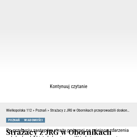
Kontynuuj czytanie
Wielkopolska 112
>
Poznań
>
Strażacy z JRG w Obornikach przeprowadzili doskonalenie zawodowe z zakresu ratownictwa wysokościowego (ZDJĘCIA)
POZNAŃ
WIADOMOŚCI
Strażacy z JRG w Obornikach
Po przybyciu zastępów straży pożarnej na miejsce zdarzenia