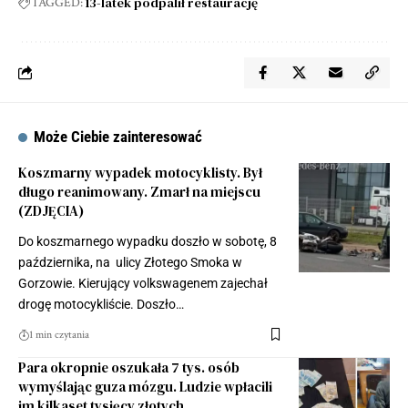
13-latek podpalił restaurację
TAGGED:
Może Ciebie zainteresować
Koszmarny wypadek motocyklisty. Był
długo reanimowany. Zmarł na miejscu
(ZDJĘCIA)
Do koszmarnego wypadku doszło w sobotę, 8
października, na ulicy Złotego Smoka w
Gorzowie. Kierujący volkswagenem zajechał
drogę motocykliście. Doszło…
1 min czytania
Para okropnie oszukała 7 tys. osób
wymyślając guza mózgu. Ludzie wpłacili
im kilkaset tysięcy złotych