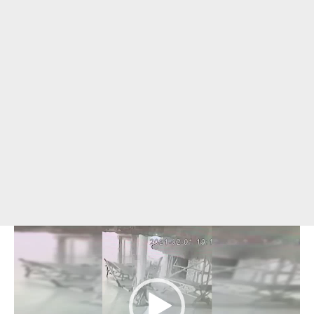
Odtwarzacz
video