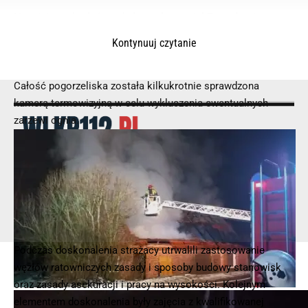
Na miejsce działań przybył przedstawiciel Zarządzania
Kryzysowego oraz Pomocy Społecznej Gminy Skoki.
Kontynuuj czytanie
Wspólnie z pracownikami Gminy ustalono, że mieszkańcy
będą mieli zapewnione schronienie
Całość pogorzeliska została kilkukrotnie sprawdzona
kamerą termowizyjną w celu wykluczenia ewentualnych
zarzewi ognia.
© 2025 – Wielkopolska 112, Wszelkie prawa zastrzeżone |
hvln.pl
Podczas doskonalenia strażacy utrwalili zastosowanie
węzłów ratowniczych zasady i sposoby budowy stanowisk
oraz zasady asekuracji i pracy na wysokości. Kolejnym
elementem doskonalenia były zajęcia z kwalifikowanej