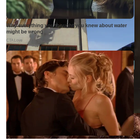
KP PSP Oborniki
zdjęcia: OSP Skoki, KP PSP Wągrowiec
opracowanie: mł. ogn. Piotr Kaczmarek, oficer prasowy KP
PSP w Wągrowcu