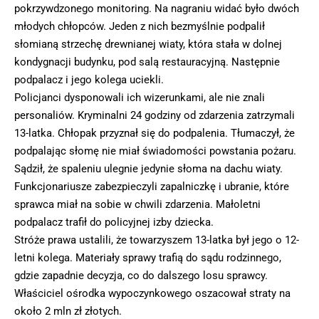
pokrzywdzonego monitoring. Na nagraniu widać było dwóch
młodych chłopców. Jeden z nich bezmyślnie podpalił
słomianą strzechę drewnianej wiaty, która stała w dolnej
kondygnacji budynku, pod salą restauracyjną. Następnie
podpalacz i jego kolega uciekli.
Policjanci dysponowali ich wizerunkami, ale nie znali
personaliów. Kryminalni 24 godziny od zdarzenia zatrzymali
13-latka. Chłopak przyznał się do podpalenia. Tłumaczył, że
podpalając słomę nie miał świadomości powstania pożaru.
Sądził, że spaleniu ulegnie jedynie słoma na dachu wiaty.
Funkcjonariusze zabezpieczyli zapalniczkę i ubranie, które
sprawca miał na sobie w chwili zdarzenia. Małoletni
podpalacz trafił do policyjnej izby dziecka.
Stróże prawa ustalili, że towarzyszem 13-latka był jego o 12-
letni kolega. Materiały sprawy trafią do sądu rodzinnego,
gdzie zapadnie decyzja, co do dalszego losu sprawcy.
Właściciel ośrodka wypoczynkowego oszacował straty na
około 2 mln zł złotych.