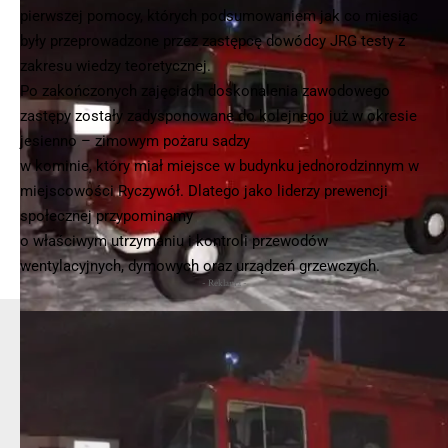
pierwszej pomocy, których podsumowaniem jak co miesiąc
były przeprowadzone przez zastępcę dowódcy JRG testy z
zakresu wiedzy teoretycznej.
Po zakończonych zajęciach doskonalenia zawodowego
zastępy zostały zadysponowane do kolejnego już w okresie
jesienno – zimowym pożaru sadzy
w kominie, który miał miejsce w budynku jednorodzinnym w
miejscowości Ryczywół. Dlatego jako liderzy prewencji
społecznej przypominamy
o właściwym utrzymaniu i kontroli przewodów
wentylacyjnych, dymowych oraz urządzeń grzewczych.
- Reklama -