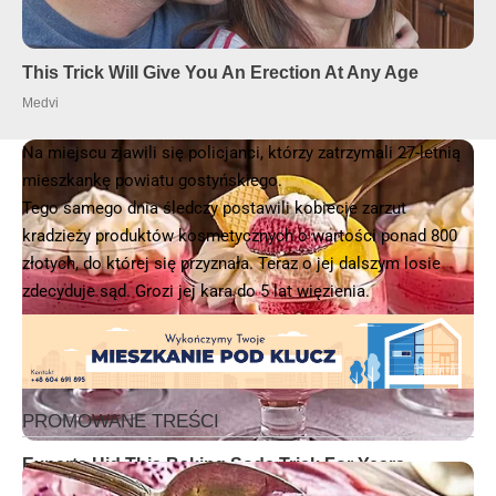
Na miejscu zjawili się policjanci, którzy zatrzymali 27-letnią
mieszkankę powiatu gostyńskiego.
Tego samego dnia śledczy postawili kobiecie zarzut
kradzieży produktów kosmetycznych o wartości ponad 800
złotych, do której się przyznała. Teraz o jej dalszym losie
zdecyduje sąd. Grozi jej kara do 5 lat więzienia.