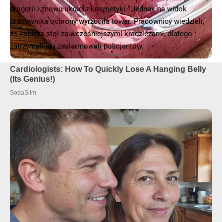
drogerii i znowu ukradła kosmetyki. Jednak na widok
pracownika ochrony wyrzuciła towar. Pracownicy wiedzieli,
że kobieta stoi za wcześniejszymi kradzieżami, dlatego
zatrzymali ją i zaalarmowali policjantów.
- Reklama -