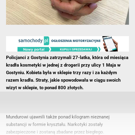
Policjanci z Gostynia zatrzymali 27-latka, która od miesiąca
kradła kosmetyki w jednej z drogerii przy ulicy 1 Maja w
Gostyniu. Kobieta była w sklepie trzy razy i za każdym
razem kradła. Straty, jakie spowodowała w ciągu swoich
wizyt w sklepie, to ponad 800 złotych.
Mundurowi ujawnili także ponad kilogram nieznanej
substancji w formie kryształu. Narkotyki zostały
zabezpieczone i zostaną zbadane przez biegłego.