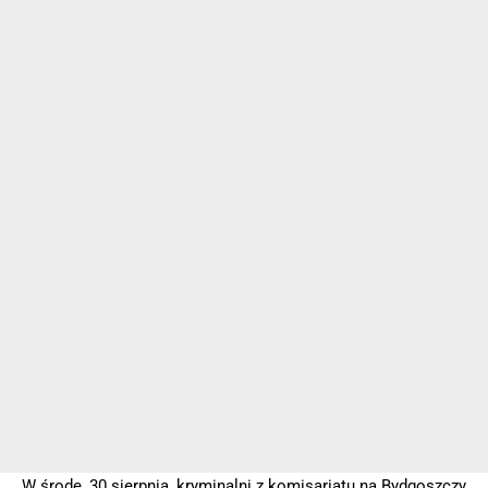
W środę, 30 sierpnia, kryminalni z komisariatu na Bydgoszczy