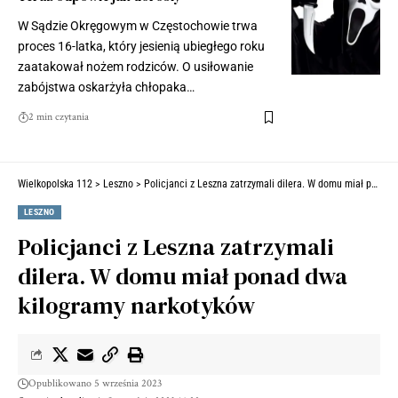
W Sądzie Okręgowym w Częstochowie trwa
proces 16-latka, który jesienią ubiegłego roku
zaatakował nożem rodziców. O usiłowanie
zabójstwa oskarżyła chłopaka…
2 min czytania
Wielkopolska 112
>
Leszno
>
Policjanci z Leszna zatrzymali dilera. W domu miał ponad dwa kilogramy narkotyków
LESZNO
Policjanci z Leszna zatrzymali
dilera. W domu miał ponad dwa
kilogramy narkotyków
Opublikowano 5 września 2023