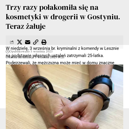
Trzy razy połakomiła się na
kosmetyki w drogerii w Gostyniu.
Teraz żałuje
W niedzielę, 3 września br. kryminalni z komendy w Lesznie
Opublikowano 5 września 2023
na podstawie własnych ustaleń zatrzymali 25-latka.
Ostatnia aktualizacja 5 września 2023 14:21
Podejrzewali, że mężczyzna może mieć w domu znaczne
ilości narkotyków.
Podczas przeszukania mieszkania zajmowanego przez 25-
latka policjanci znaleźli ponad dwa kilogramy narkotyków. To
było ponad kilogram amfetaminy, kilogram marihuany oraz
blisko 100 g haszyszu.
- Reklama -