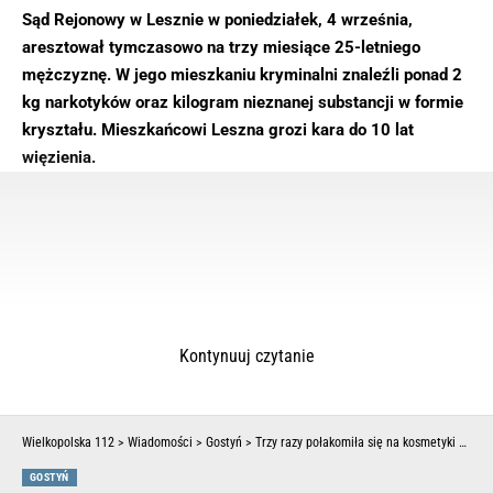
Sąd Rejonowy w Lesznie w poniedziałek, 4 września,
aresztował tymczasowo na trzy miesiące 25-letniego
mężczyznę. W jego mieszkaniu kryminalni znaleźli ponad 2
kg narkotyków oraz kilogram nieznanej substancji w formie
kryształu. Mieszkańcowi Leszna grozi kara do 10 lat
więzienia.
Kontynuuj czytanie
Wielkopolska 112
>
Wiadomości
>
Gostyń
>
Trzy razy połakomiła się na kosmetyki w drogerii w Gostyniu. Teraz żałuje
GOSTYŃ