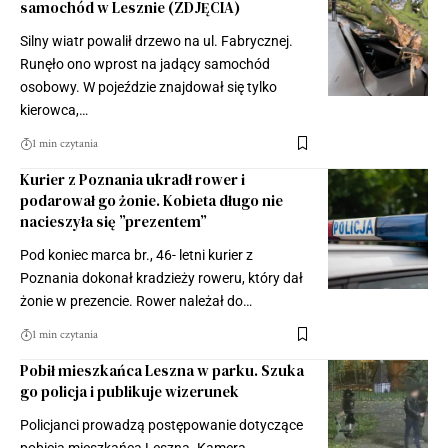
samochód w Lesznie (ZDJĘCIA)
Silny wiatr powalił drzewo na ul. Fabrycznej.
Runęło ono wprost na jadący samochód
osobowy. W pojeździe znajdował się tylko
kierowca,…
1 min czytania
Kurier z Poznania ukradł rower i
podarował go żonie. Kobieta długo nie
nacieszyła się ”prezentem”
Pod koniec marca br., 46- letni kurier z
Poznania dokonał kradzieży roweru, który dał
żonie w prezencie. Rower należał do…
1 min czytania
Pobił mieszkańca Leszna w parku. Szuka
go policja i publikuje wizerunek
Policjanci prowadzą postępowanie dotyczące
pobicia mieszkańca Leszna. Kamera