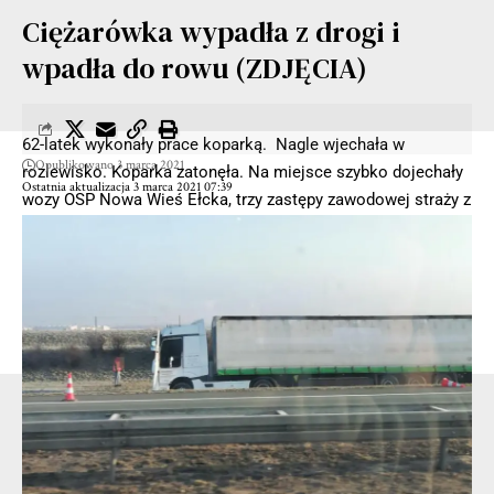
Ciężarówka wypadła z drogi i
wpadła do rowu (ZDJĘCIA)
62-latek wykonały prace koparką. Nagle wjechała w
Opublikowano 3 marca 2021
rozlewisko. Koparka zatonęła. Na miejsce szybko dojechały
Ostatnia aktualizacja 3 marca 2021 07:39
wozy OSP Nowa Wieś Ełcka, trzy zastępy zawodowej straży z
Ełku, karetka pogotowia ratunkowego i policja. Ruszyła akcja
ratunkowa.
62-latek został wyciągnięty z wody. Niestety, mimo
reanimacji nie udało się uratować życia mężczyzny. Operator
koparki zmarł na miejscu.
- Reklama -