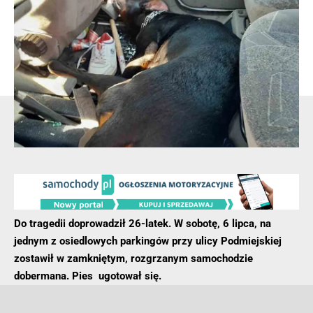
jadące w kierunku granicy z Niemcami dwa osobowe
samochody na polskich tablicach rejestracyjnych.
Kierowcami pojazdów byli obywatele Ukrainy. Okazało się, że
przewozili dziesięciu nielegalnych migrantów pochodzących
z Somalii. Siedzieli nawet w bagażnikach.
- Reklama -
Do tragedii doprowadził 26-latek. W sobotę, 6 lipca, na
jednym z osiedlowych parkingów przy ulicy Podmiejskiej
zostawił w zamkniętym, rozgrzanym samochodzie
dobermana. Pies ugotował się.