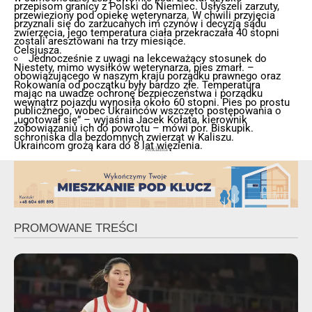
przepisom granicy z Polski do Niemiec. Usłyszeli zarzuty,
przewieziony pod opiekę weterynarza. W chwili przyjęcia
przyznali się do zarzucanych im czynów i decyzją sądu
zwierzęcia, jego temperatura ciała przekraczała 40 stopni
zostali aresztowani na trzy miesiące.
Celsjusza.
Jednocześnie z uwagi na lekceważący stosunek do
Niestety, mimo wysiłków weterynarza, pies zmarł. –
obowiązującego w naszym kraju porządku prawnego oraz
Rokowania od początku były bardzo złe. Temperatura
mając na uwadze ochronę bezpieczeństwa i porządku
wewnątrz pojazdu wynosiła około 60 stopni. Pies po prostu
publicznego, wobec Ukraińców wszczęto postępowania o
„ugotował się” – wyjaśnia Jacek Kołata, kierownik
zobowiązaniu ich do powrotu – mówi por. Biskupik.
schroniska dla bezdomnych zwierząt w Kaliszu.
Ukraińcom grożą kara do 8 lat więzienia.
- Reklama -