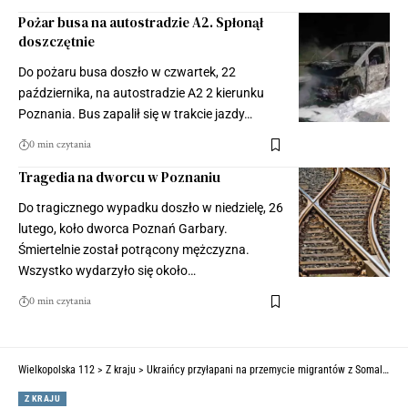
Pożar busa na autostradzie A2. Spłonął
doszczętnie
Do pożaru busa doszło w czwartek, 22
października, na autostradzie A2 2 kierunku
Poznania. Bus zapalił się w trakcie jazdy…
0 min czytania
Tragedia na dworcu w Poznaniu
Do tragicznego wypadku doszło w niedzielę, 26
lutego, koło dworca Poznań Garbary.
Śmiertelnie został potrącony mężczyzna.
Wszystko wydarzyło się około…
0 min czytania
Wielkopolska 112
>
Z kraju
>
Ukraińcy przyłapani na przemycie migrantów z Somalii. Będę musieli wrócić na Ukrainę
Z KRAJU