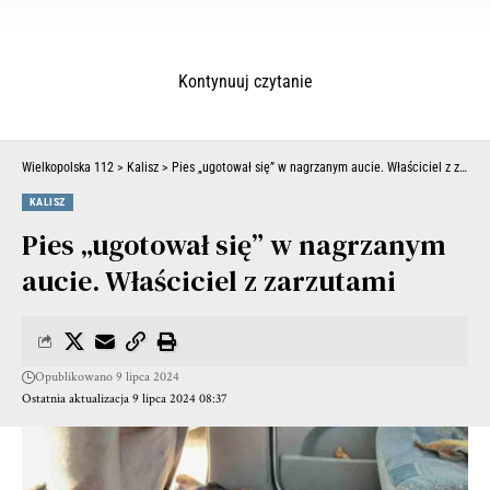
Kontynuuj czytanie
Wielkopolska 112
>
Kalisz
>
Pies „ugotował się” w nagrzanym aucie. Właściciel z zarzutami
KALISZ
Pies „ugotował się” w nagrzanym
aucie. Właściciel z zarzutami
Opublikowano 9 lipca 2024
Ostatnia aktualizacja 9 lipca 2024 08:37
W dniu, 4 lipca, funkcjonariusze z Placówki SG w Wrocławiu-
Strachowicach podczas realizacji zadań skontrolowali