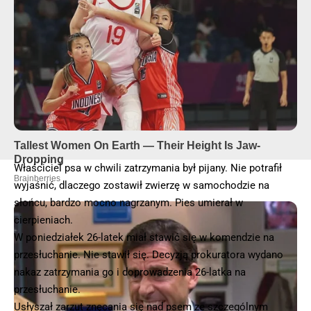
Właściciel psa w chwili zatrzymania był pijany. Nie potrafił
wyjaśnić, dlaczego zostawił zwierzę w samochodzie na
słońcu, bardzo mocno nagrzanym. Pies umierał w
cierpieniach.
W poniedziałek 26-latek miał stawić się w komendzie na
przesłuchanie. Nie stawił się. Decyzją prokuratora wydano
nakaz zatrzymania go i doprowadzenia 26-latka na
przesłuchanie.
Usłyszał zarzut znęcania się nad psem ze szczególnym