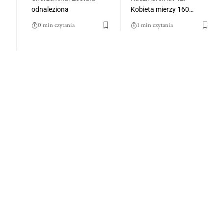
odnaleziona
Kobieta mierzy 160…
0 min czytania
1 min czytania