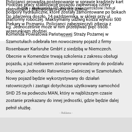
Policjanci prowadzą postępowanie w sprawie kradzieży kart
Podczas pracy stabilizację pojazdu zapewniają cztery
© 2025 – Wielkopolska 112, Wszelkie prawa zastrzeżone |
hvln.pl
płatniczych i płatnościami przy ich użyciu.
podpory hydrauliczne, które zostały zamontowane po bokach
Do zdarzenia doszło, 14 października, w sklepi przy ul.
platformy roboczej. Maksymalny udźwig kosza wynosi 500
Piekary w Poznaniu. Policjanci zabezpieczyli zdjęcia z
kg. Jednocześnie może w nim przebywać pięć osób.
wizerunkiem złodziei.
Komenda Powiatowa Państwowej Straży Pożarnej w
- Reklama -
Szamotułach odebrała ten nowoczesny pojazd z firmy
Rosenbauer Karlsruhe GmbH z siedzibą w Niemczech.
Obecnie w Komendzie trwają szkolenia z zakresu obsługi
pojazdu, a już niebawem zostanie wprowadzony do podziału
bojowego Jednostki Ratowniczo-Gaśniczej w Szamotułach.
Nowy pojazd będzie wykorzystywany do działań
ratowniczych i zastąpi dotychczas użytkowany samochód
SHD 25 na podwoziu MAN, który w najbliższym czasie
zostanie przekazany do innej jednostki, gdzie będzie dalej
pełnił służbę.
- Reklama -