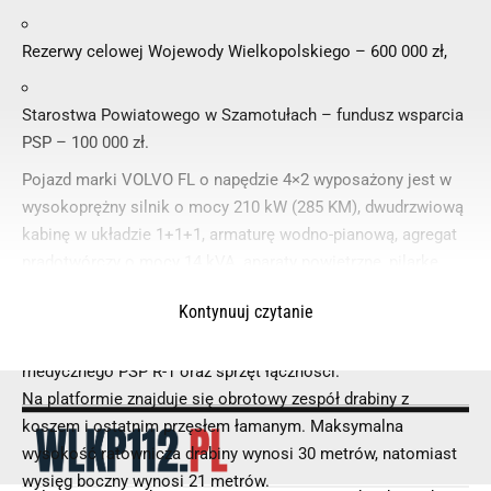
Rezerwy celowej Wojewody Wielkopolskiego – 600 000 zł,
Starostwa Powiatowego w Szamotułach – fundusz wsparcia
PSP – 100 000 zł.
Pojazd marki VOLVO FL o napędzie 4×2 wyposażony jest w
wysokoprężny silnik o mocy 210 kW (285 KM), dwudrzwiową
kabinę w układzie 1+1+1, armaturę wodno-pianową, agregat
prądotwórczy o mocy 14 kVA, aparaty powietrzne, pilarkę
łańcuchową do drewna o napędzie spalinowym, zestaw
Kontynuuj czytanie
elektronarzędzi i narzędzi ślusarskich, nosze przystosowane
do mocowania na koszu drabiny, a także zestaw ratownictwa
medycznego PSP R-1 oraz sprzęt łączności.
Na platformie znajduje się obrotowy zespół drabiny z
koszem i ostatnim przęsłem łamanym. Maksymalna
wysokość ratownicza drabiny wynosi 30 metrów, natomiast
wysięg boczny wynosi 21 metrów.