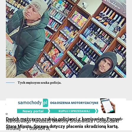
Tych mężczyzn szuka policja.
Programu Modernizacji – 1 780 000 zł,
Dwóch mężczyzn szukają policjanci z komisariatu Poznań-
Narodowego Funduszu Ochrony Środowiska i Gospodarki
Stare Miasto. Sprawa dotyczy płacenia skradzioną kartą.
Wodnej – 1 056 004 zł,