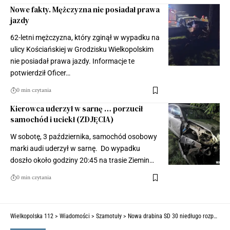
Nowe fakty. Mężczyzna nie posiadał prawa
jazdy
62-letni mężczyzna, który zginął w wypadku na
ulicy Kościańskiej w Grodzisku Wielkopolskim
nie posiadał prawa jazdy. Informacje te
potwierdził Oficer…
0 min czytania
Kierowca uderzył w sarnę … porzucił
samochód i uciekł (ZDJĘCIA)
W sobotę, 3 października, samochód osobowy
marki audi uderzył w sarnę. Do wypadku
doszło około godziny 20:45 na trasie Ziemin…
0 min czytania
Wielkopolska 112
>
Wiadomości
>
Szamotuły
>
Nowa drabina SD 30 niedługo rozpocznie służbę w Komendzie Powiatowej PSP w Szamotułach (ZDJĘCIA)