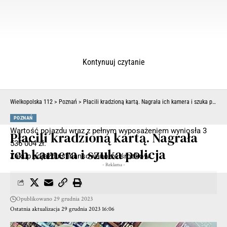
Kontynuuj czytanie
Wielkopolska 112
>
Poznań
>
Płacili kradzioną kartą. Nagrała ich kamera i szuka policja
POZNAŃ
Wartość pojazdu wraz z pełnym wyposażeniem wyniosła 3
Płacili kradzioną kartą. Nagrała
536 004 zł.
ich kamera i szuka policja
Zakup pojazdu sfinansowano ze środków:
- Reklama -
Opublikowano 29 grudnia 2023
Ostatnia aktualizacja 29 grudnia 2023 16:06