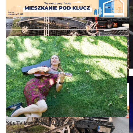
KM PSP KONIN
Bartłomiej Klupś Radio Elka Leszno