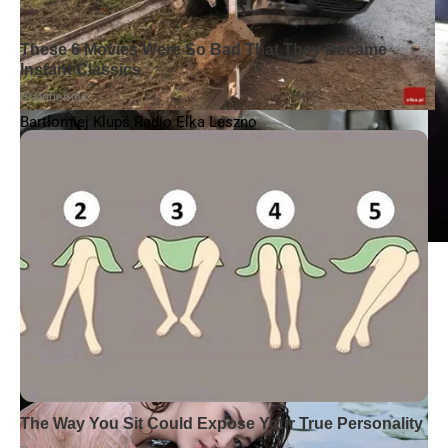
Bartłomiej Klupś Radio Elka Leszno
KM PSP KONIN