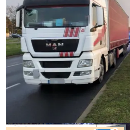
KM PSP KONIN
Bartłomiej Klupś Radio Elka Leszno