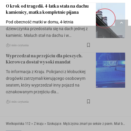
O krok od tragedii. 4-latka stała na dachu
kamienicy, matka kompletnie pijana
Pod obecność matki w domu, 4-letnia
dziewczynka przedostała się na dach jednej z
kamienic. Maluch stał na dachu i w…
1 min czytania
Wyprzedzał na przejściu dla pieszych.
Kierowca dostał wysoki mandat
To informacja z Kraju. Policjanci z kłobuckiej
drogówki zatrzymali kierującego osobowym
seatem, który wyprzedzał inny pojazd na
oznakowanym przejściu dla…
1 min czytania
Wielkopolska 112
>
Z kraju
>
Szokujące. Mężczyzna zmarł po seksie z psem. Miał być… klientem