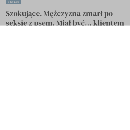
Z KRAJU
Szokujące. Mężczyzna zmarł po
seksie z psem. Miał być… klientem
Opublikowano 28 stycznia 2021
Ostatnia aktualizacja 28 stycznia 2021 20:09