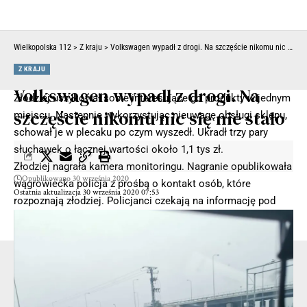
Wielkopolska 112
>
Z kraju
>
Volkswagen wypadł z drogi. Na szczęście nikomu nic się nie stało
Z KRAJU
Volkswagen wypadł z drogi. Na
Złodziej uszykował sobie interesujące go produkty w jednym
szczęście nikomu nic się nie stało
miejscu. Następnie wykorzystując nieuwagę obsługi sklepu,
schował je w plecaku po czym wyszedł. Ukradł trzy pary
słuchawek o łącznej wartości około 1,1 tys zł.
Złodziej nagrała kamera monitoringu. Nagranie opublikowała
Opublikowano 30 września 2020
wągrowiecka policja z prośbą o kontakt osób, które
Ostatnia aktualizacja 30 września 2020 07:53
rozpoznają złodziej. Policjanci czekają na informację pod
numerem telefonu 47 77 46 211.
- Reklama -