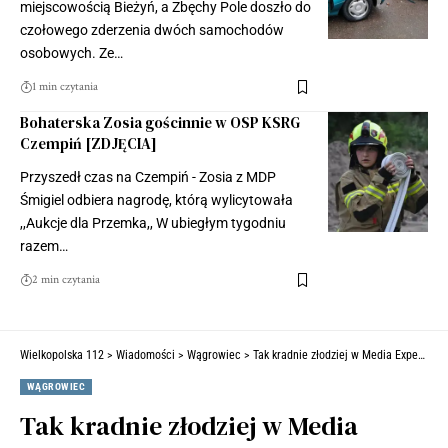
miejscowością Bieżyń, a Zbęchy Pole doszło do
czołowego zderzenia dwóch samochodów
osobowych. Ze…
1 min czytania
Bohaterska Zosia gościnnie w OSP KSRG
Czempiń [ZDJĘCIA]
Przyszedł czas na Czempiń - Zosia z MDP
Śmigiel odbiera nagrodę, którą wylicytowała
,,Aukcje dla Przemka,, W ubiegłym tygodniu
razem…
2 min czytania
Wielkopolska 112
>
Wiadomości
>
Wągrowiec
>
Tak kradnie złodziej w Media Expert. Szuka go policja (FILM)
WĄGROWIEC
Tak kradnie złodziej w Media