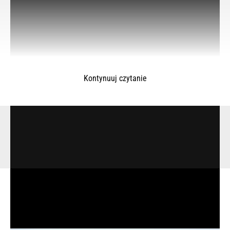
Kontynuuj czytanie
Samochód osobowy marki Volkswagen new beetle na
© 2025 – Wielkopolska 112, Wszelkie prawa zastrzeżone |
hvln.pl
rondzie wypadł z drogi. Całe szczęście, kierująca nie
odniosła żadnych obrażeń i nie wymagała hospitalizacji oraz
wezwania na miejsce karetki pogotowia ratunkowego.