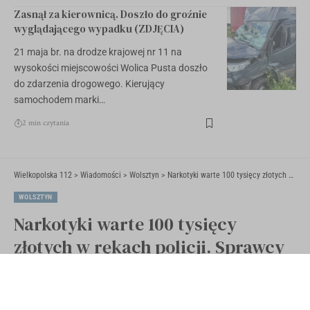
Zasnął za kierownicą. Doszło do groźnie
wyglądającego wypadku (ZDJĘCIA)
21 maja br. na drodze krajowej nr 11 na
wysokości miejscowości Wolica Pusta doszło
do zdarzenia drogowego. Kierujący
samochodem marki…
2 min czytania
Wielkopolska 112
>
Wiadomości
>
Wolsztyn
>
Narkotyki warte 100 tysięcy złotych w rękach policji. Sprawcy zatrzymani [ZDJĘCIA]
WOLSZTYN
Narkotyki warte 100 tysięcy
złotych w rękach policji. Sprawcy
zatrzymani [ZDJĘCIA]