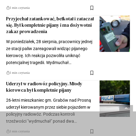
1 min czytania
Przyjechał zatankować, bełkotał i zataczał
się. Był kompletnie pijany i ma dożywotni
zakaz prowadzenia
W poniedziałek, 28 sierpnia, pracownicy jednej
ze stacji paliw zareagowali widząc pijanego
kierowcę. Ich reakcja pozwoliła uniknąć
potencjalnej tragedii. Wydmuchał…
1 min czytania
Uderzył w radiowóz policyjny. Młody
kierowca był kompletnie pijany
26-letni mieszkaniec gm. Grabów nad Prosną
uderzył kierowanym przez siebie pojazdem w
policyjny radiowóz. Podczas kontroli
trzeźwości "wydmuchał" ponad dwa…
1 min czytania