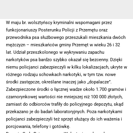
W maju br. wolsztyńscy kryminalni wspomagani przez
funkcjonariuszy Posterunku Policji z Przemętu oraz
przewodnika psa służbowego przeszukali mieszkania dwóch
mężczyzn – mieszkańców gminy Przemęt w wieku 26 i 32
lat. Udział przeszkolonego w wykrywaniu zapachu
narkotyków psa bardzo szybko okazał się bezcenny. Dzięki
niemu policjanci zabezpieczyli w kilku lokalizacjach, ukryte w
różnego rodzaju schowkach narkotyki, w tym tzw. nowe
środki zastępcze, określane inaczej jako „dopalacze”.
Zabezpieczone środki o łącznej wadze około 1.700 gramów i
czarnorynkowej wartości nie mniejszej niż 100 000 złotych,
zamiast do odbiorców trafiły do policyjnego depozytu, skąd
przekazano je do badań laboratoryjnych. Poza narkotykami
policjanci zabezpieczyli też sprzęt służący do ich ważenia i
porcjowania, telefony i gotówkę.