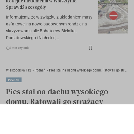
Kokejne utrudnienia w Wolsztynie.
Sprawdź szczegóły
Informujemy, że w związku z układaniem masy
asfaltowej na nowo budowanym rondzie na
skrzyżowaniu ulic Bohaterów Bielnika,
Poniatowskiego i Niałeckiej…
1 min czytania
Wielkopolska 112
>
Poznań
>
Pies stał na dachu wysokiego domu. Ratowali go strażacy [ZDJĘCIA]
POZNAŃ
Pies stał na dachu wysokiego
domu. Ratowali go strażacy
[ZDJĘCIA]