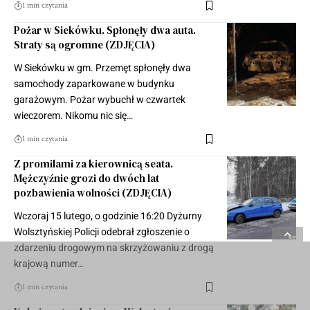
1 min czytania
Pożar w Siekówku. Spłonęły dwa auta.
Straty są ogromne (ZDJĘCIA)
W Siekówku w gm. Przemęt spłonęły dwa
samochody zaparkowane w budynku
garażowym. Pożar wybuchł w czwartek
wieczorem. Nikomu nic się…
1 min czytania
Z promilami za kierownicą seata.
Mężczyźnie grozi do dwóch lat
pozbawienia wolności (ZDJĘCIA)
Wczoraj 15 lutego, o godzinie 16:20 Dyżurny
Wolsztyńskiej Policji odebrał zgłoszenie o
zdarzeniu drogowym na skrzyżowaniu z drogą
krajową numer…
1 min czytania