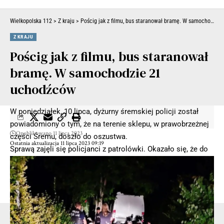
Wielkopolska 112
>
Z kraju
>
Pościg jak z filmu, bus staranował bramę. W samochodzie 21 uchodźców
Z KRAJU
Pościg jak z filmu, bus staranował
bramę. W samochodzie 21
uchodźców
W poniedziałek, 10 lipca, dyżurny śremskiej policji został
powiadomiony o tym, że na terenie sklepu, w prawobrzeżnej
Opublikowano 11 lipca 2023
części Śremu, doszło do oszustwa.
Ostatnia aktualizacja 11 lipca 2023 09:19
Sprawą zajęli się policjanci z patrolówki. Okazało się, że do
seniora, który robił zakupy, podszedł nieznany mu mężczyzna
i zaproponował sprzedaż kawy. Starszy śremianin przystał na
ofertę i poprosił o dwa kilogramy kawy konkretnej marki.
- Reklama -