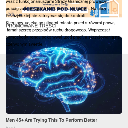
wraz z funkcjonariuszami Straży Granicznej prowadzili
pościg za kierującym Citroenem Jumperem. Na ulicy
Pszczyńskiej nie zatrzymał się do kontroli.
Kierujący, uciekając ulicami miasta przed stróżami prawa,
łamał szereg przepisów ruchu drogowego. Wyprzedzał
samochody, ronda pokonywał „pod prąd”, a skrzyżowania na
czerwonym świetle.
- Reklama -