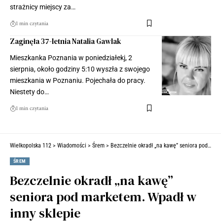
strażnicy miejscy za…
1 min czytania
Zaginęła 37-letnia Natalia Gawlak
Mieszkanka Poznania w poniedziałekj, 2
sierpnia, około godziny 5:10 wyszła z swojego
mieszkania w Poznaniu. Pojechała do pracy.
Niestety do…
1 min czytania
Wielkopolska 112
>
Wiadomości
>
Śrem
>
Bezczelnie okradł „na kawę” seniora pod marketem. Wpadł w inny sklepie
ŚREM
Bezczelnie okradł „na kawę”
seniora pod marketem. Wpadł w
inny sklepie