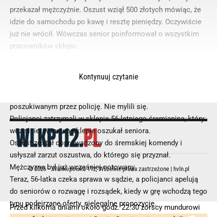
przekazał mężczyźnie. Oszust wziął 500 złotych mówiąc, że
idzie do samochodu po kawę i resztę pieniędzy. Oczywiście
już nie wrócił. Wówczas senior poinformował o wszystkim
pracowników sklepu.
Policjanci patrolówki, którzy na gorąco szukali oszusta m.
in. w okolicznych sklepach, zostawiali też tam jego rysopis.
Kontynuuj czytanie
Dzięki temu w jednym z marketów obsługa zaczęła
podejrzewać, że klient, który się pojawił może być oszustem
poszukiwanym przez policję. Nie mylili się.
Policjanci zatrzymali w sklepie 56-letniego śremianina, który
wcześniej w innym sklepie oszukał seniora.
Oszust został doprowadzony do śremskiej komendy i
usłyszał zarzut oszustwa, do którego się przyznał.
Mężczyzna był już wcześniej notowany.
© 2025 – Wielkopolska 112, Wszelkie prawa zastrzeżone |
hvln.pl
Teraz, 56-latka czeka sprawa w sądzie, a policjanci apelują
do seniorów o rozwagę i rozsądek, kiedy w grę wchodzą tego
typu podejrzane oferty, nielegalne propozycje.
Przed kilkoma dniami około godz. 22.30 żorscy mundurowi