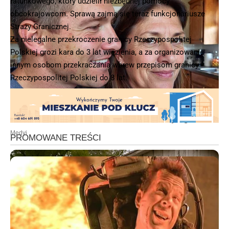
ratunkowego, który udzielił niezbędnej pomocy
obcokrajowcom. Sprawą zajmą się teraz funkcjonariusze
Straży Granicznej.
Za nielegalne przekroczenie granicy Rzeczypospolitej
Polskiej grozi kara do 3 lat więzienia, a za organizowanie
innym osobom przekraczania wbrew przepisom granicy
Rzeczypospolitej Polskiej do 8 lat.