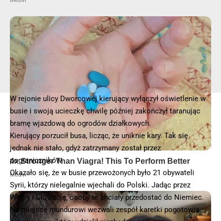
W rejonie ulicy Dworcowej kierujący wyłączył oświetlenie w
busie i swoją ucieczkę chwilę później zakończył taranując
bramę wjazdową do ogrodów działkowych.
Kierujący porzucił busa, licząc, że uniknie kary. Tak się
jednak nie stało, gdyż zatrzymany został przez
pograniczników.
Okazało się, że w busie przewożonych było 21 obywateli
Syrii, którzy nielegalnie wjechali do Polski. Jadąc przez
Węgry i Słowację, osoby te chciały przedostać do Niemiec.
Na miejsce mundurowi wezwali zespół karetki pogotowia