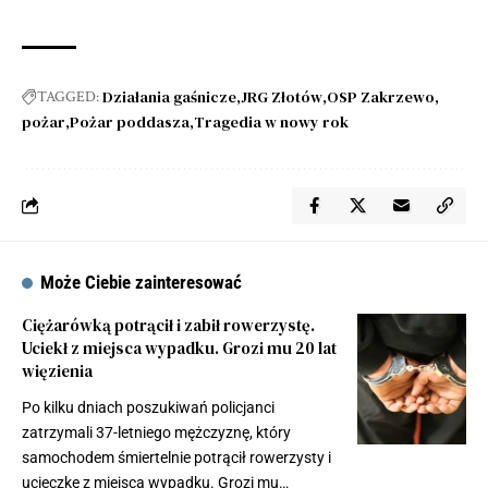
Działania gaśnicze
JRG Złotów
OSP Zakrzewo
TAGGED:
pożar
Pożar poddasza
Tragedia w nowy rok
Może Ciebie zainteresować
Ciężarówką potrącił i zabił rowerzystę.
Uciekł z miejsca wypadku. Grozi mu 20 lat
więzienia
Po kilku dniach poszukiwań policjanci
zatrzymali 37-letniego mężczyznę, który
samochodem śmiertelnie potrącił rowerzysty i
ucieczkę z miejsca wypadku. Grozi mu…