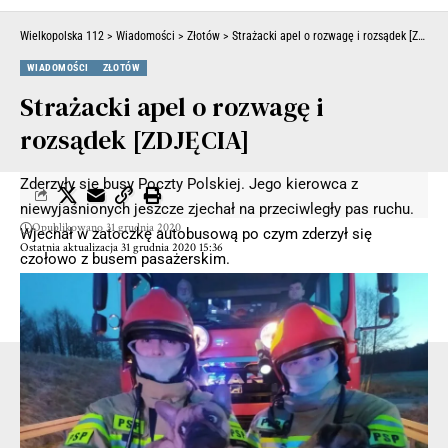
Wielkopolska 112
>
Wiadomości
>
Złotów
>
Strażacki apel o rozwagę i rozsądek [ZDJĘCIA]
WIADOMOŚCI
ZŁOTÓW
Strażacki apel o rozwagę i
rozsądek [ZDJĘCIA]
Zderzyły się busy Poczty Polskiej. Jego kierowca z
niewyjaśnionych jeszcze zjechał na przeciwległy pas ruchu.
Opublikowano 31 grudnia 2020
Wjechał w zatoczkę autobusową po czym zderzył się
Ostatnia aktualizacja 31 grudnia 2020 15:36
czołowo z busem pasażerskim.
Siła zderzenie była potężna. Na miejscu zginęły dwie osoby.
44-letni kierowca busa pasażerskiego i jedna z pasażerek.
- Reklama -