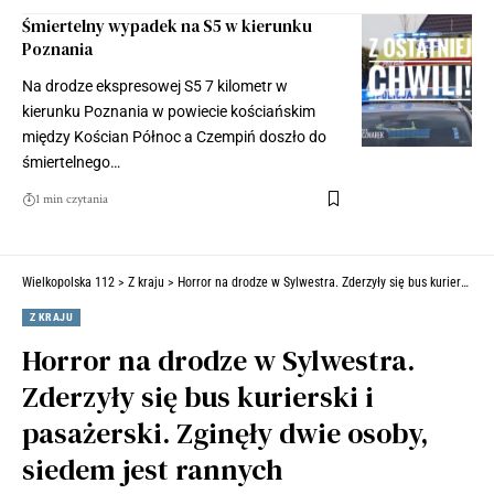
Śmiertelny wypadek na S5 w kierunku
Poznania
Na drodze ekspresowej S5 7 kilometr w
kierunku Poznania w powiecie kościańskim
między Kościan Północ a Czempiń doszło do
śmiertelnego…
1 min czytania
Wielkopolska 112
>
Z kraju
>
Horror na drodze w Sylwestra. Zderzyły się bus kurierski i pasażerski. Zginęły dwie osoby, siedem jest rannych
Z KRAJU
Horror na drodze w Sylwestra.
Zderzyły się bus kurierski i
pasażerski. Zginęły dwie osoby,
siedem jest rannych