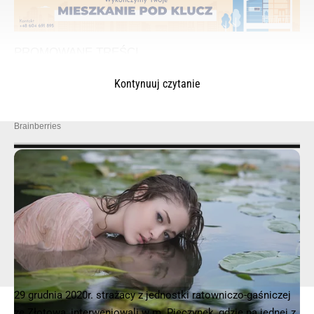
Kontynuuj czytanie
© 2025 – Wielkopolska 112, Wszelkie prawa zastrzeżone |
hvln.pl
29 grudnia 2020r. strażacy z jednostki ratowniczo-gaśniczej
ze Złotowa, interweniowali w m. Pieczynek, gdzie na jednej z