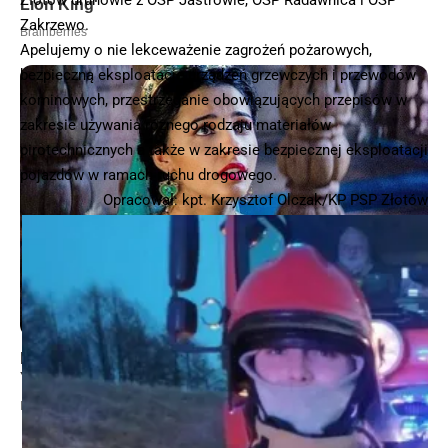
Złotów druhowie z OSP Jastrowie, OSP Radawnica i OSP
Zakrzewo.
Apelujemy o nie lekceważenie zagrożeń pożarowych,
bezpieczną eksploatację urządzeń grzewczych i przewodów
kominowych, przestrzeganie obowiązujących przepisów w
zakresie używania różnego rodzaju materiałów
pirotechnicznych a także w zakresie bezpiecznej eksploatacji
pojazdów w ramach ruchu drogowego.
Opracował: kpt. Krzysztof Olczak/KP PSP Złotów