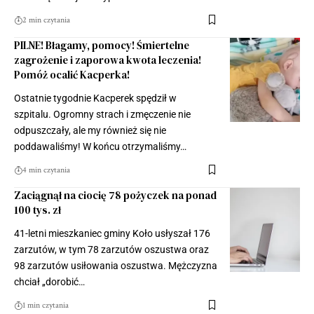
2 min czytania
PILNE! Błagamy, pomocy! Śmiertelne
zagrożenie i zaporowa kwota leczenia!
Pomóż ocalić Kacperka!
Ostatnie tygodnie Kacperek spędził w
szpitalu. Ogromny strach i zmęczenie nie
odpuszczały, ale my również się nie
poddawaliśmy! W końcu otrzymaliśmy…
4 min czytania
Zaciągnął na ciocię 78 pożyczek na ponad
100 tys. zł
41-letni mieszkaniec gminy Koło usłyszał 176
zarzutów, w tym 78 zarzutów oszustwa oraz
98 zarzutów usiłowania oszustwa. Mężczyzna
chciał „dorobić…
1 min czytania