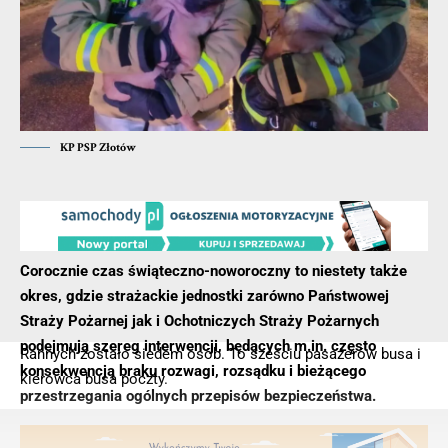
KP PSP Złotów
Corocznie czas świąteczno-noworoczny to niestety także
okres, gdzie strażackie jednostki zarówno Państwowej
Straży Pożarnej jak i Ochotniczych Straży Pożarnych
podejmują szereg interwencji, będących m.in. często
Rannych zostało siedem osób. To sześciu pasażerów busa i
konsekwencją braku rozwagi, rozsądku i bieżącego
kierowca busa poczty.
przestrzegania ogólnych przepisów bezpieczeństwa.