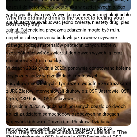
posesji do betonowego odstojnika w części wypełnionego
wodą wpadły dwa psy. W wyniku przeprowadzonej akcji udało
się skutecznie ewakuować jedno zwierzę, niestety drugi pies
zginął. Potencjalną przyczyną zdarzenia mogło być m.in.
niepełne zabezpieczenia budowli jak również używanie
różnego rodzaju materiałów pirotechnicznych, które w
szczególności wśród zwierząt domowych wywołują teraz
niesamowity stres i panikę.
W dniach 28-29 grudnia 2020r. ponownie odnotowano kolejne
trzy pożary sadzy w przewodach kominowych
budynków mieszkalnych. Tym razem wspólnie ze strażakami
z JRG Złotów interweniowali druhowie z OSP Jastrowie, OSP
Lipka, OSP Łąkie i OSP Zakrzewo.
30 grudnia 2020r. w godzinach porannych doszło do dwóch
kolizji z udziałem samochodów osobowych na drogach
wojewódzkich w m. Górzna i m. Płosków. Działania
ratownicze prowadzili wspólnie z zastępami KP PSP