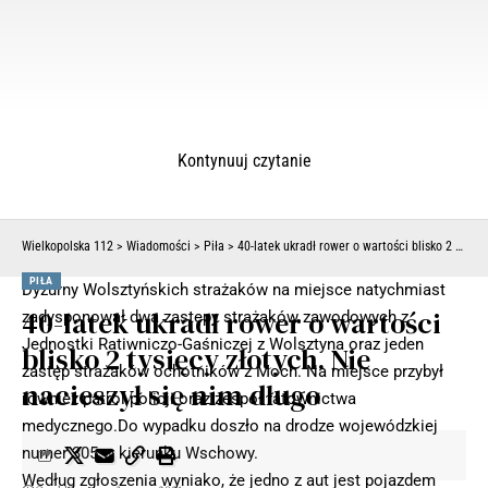
Kontynuuj czytanie
Wielkopolska 112
>
Wiadomości
>
Piła
>
40-latek ukradł rower o wartości blisko 2 tysięcy złotych. Nie nacieszył się nim długo
PIŁA
Dyżurny Wolsztyńskich strażaków na miejsce natychmiast
40-latek ukradł rower o wartości
zadysponował dwa zastępy strażaków zawodowych z
Jednostki Ratiwniczo-Gaśniczej z Wolsztyna oraz jeden
blisko 2 tysięcy złotych. Nie
zastęp strażaków ochotników z Moch. Na miejsce przybył
nacieszył się nim długo
również patrol policji oraz zespół ratownictwa
medycznego.Do wypadku doszło na drodze wojewódzkiej
numer 305 w kierunku Wschowy.
Według zgłoszenia wyniako, że jedno z aut jest pojazdem