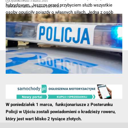
Opublikowano 3 marca 2021
hybrydowym. Jeszcze przed przybyciem służb wszystkie
Ostatnia aktualizacja 3 marca 2021 14:13
osoby opuściły pojazdy o własnych siłach. Jedna z osób
została przetransportowana do szpitala – informuje portal
wlkp112.pl rzecznik prasowy Komendy Powiatowej
Państwowej Straży Pożarnej w Wolsztynie asp Waldemar
Wielgosz
- Reklama -
W poniedziałek 1 marca, funkcjonariusze z Posterunku
Policji w Ujściu zostali powiadomieni o kradzieży roweru,
który jest wart blisko 2 tysiące złotych.