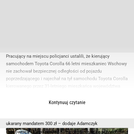
Pracujący na miejscu policjanci ustalili, że kierujący
samochodem Toyota Corolla 66 letni mieszkaniec Wschowy
nie zachował bezpiecznej odległości od pojazdu
poprzedzającego i najechał na tył samochodu Toyota Corolla
kierowanego przez 31-letniego mieszkańca województwa
kujawsko-pomorskiego – informuje portal wlkp112.pl
asp.sztab Wojciech Adamczyk oficer prasowy Komendy
Kontynuuj czytanie
Powiatowej Policji w Wolsztynie
Jak wykazało badanie byli trzeźwi. Sprawca kolizji został
ukarany mandatem 300 zł – dodaje Adamczyk
Pracownica sklepu powiedziała policjantom, że przyjechała