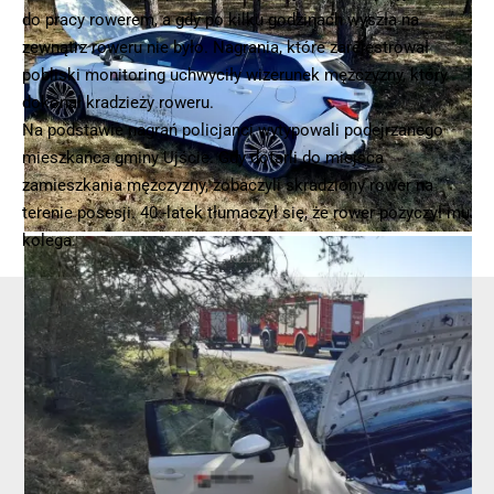
do pracy rowerem, a gdy po kilku godzinach wyszła na
zewnątrz roweru nie było. Nagrania, które zarejestrował
pobliski monitoring uchwyciły wizerunek mężczyzny, który
© 2025 – Wielkopolska 112, Wszelkie prawa zastrzeżone |
hvln.pl
dokonał kradzieży roweru.
Na podstawie nagrań policjanci wytypowali podejrzanego
mieszkańca gminy Ujście. Gdy dotarli do miejsca
zamieszkania mężczyzny, zobaczyli skradziony rower na
terenie posesji. 40 -latek tłumaczył się, że rower pożyczył mu
kolega.
- Reklama -