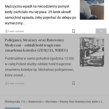
Mężczyzna wpadł na niecodzienny pomysł
kiedy zachciało mu się piwa. 25-latek ukradł
samochód sąsiada, żeby pojechać do sklepu po
wymarzony…
1 min czytania
Policjanci, Strażacy oraz Ratownicy
Medyczni – oddali hołd tragicznie
zmarłemu koledze (ZDJĘCIA, WIDEO)
Punktualnie w samo południe (godzina 12:00)
w całej Polsce służby oddały hołd tragicznie
zmarłemu koledze śp. Michałowi policjantowi,
który został…
2 min czytania
Wielkopolska 112
>
Wiadomości
>
Wschowa
>
Smutny finał dramatycznej walki o życie kierowcy. Mężczyzna zmarł