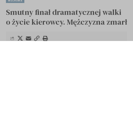
WSCHOWA
Smutny finał dramatycznej walki
o życie kierowcy. Mężczyzna zmarł
Opublikowano 26 sierpnia 2021
Ostatnia aktualizacja 26 sierpnia 2021 09:48