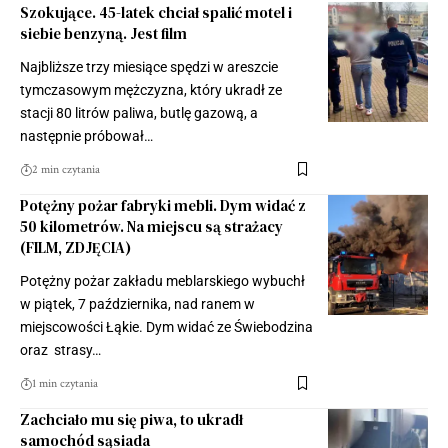
Szokujące. 45-latek chciał spalić motel i
siebie benzyną. Jest film
Najbliższe trzy miesiące spędzi w areszcie
tymczasowym mężczyzna, który ukradł ze
stacji 80 litrów paliwa, butlę gazową, a
następnie próbował…
2 min czytania
Potężny pożar fabryki mebli. Dym widać z
50 kilometrów. Na miejscu są strażacy
(FILM, ZDJĘCIA)
Potężny pożar zakładu meblarskiego wybuchł
w piątek, 7 października, nad ranem w
miejscowości Łąkie. Dym widać ze Świebodzina
oraz strasy…
1 min czytania
Zachciało mu się piwa, to ukradł
samochód sąsiada