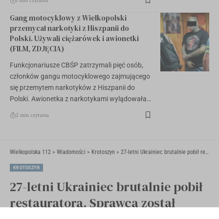
1 min czytania
Gang motocyklowy z Wielkopolski
przemycał narkotyki z Hiszpanii do
Polski. Używali ciężarówek i awionetki
(FILM, ZDJĘCIA)
Funkcjonariusze CBŚP zatrzymali pięć osób,
członków gangu motocyklowego zajmującego
się przemytem narkotyków z Hiszpanii do
Polski. Awionetka z narkotykami wylądowała…
2 min czytania
Wielkopolska 112
>
Wiadomości
>
Krotoszyn
>
27-letni Ukrainiec brutalnie pobił restauratora. Sprawca został zatrzymany
KROTOSZYN
27-letni Ukrainiec brutalnie pobił
restauratora. Sprawca został
zatrzymany