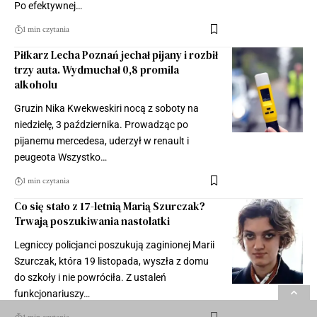
Po efektywnej…
1 min czytania
Piłkarz Lecha Poznań jechał pijany i rozbił
trzy auta. Wydmuchał 0,8 promila
alkoholu
Gruzin Nika Kwekweskiri nocą z soboty na
niedzielę, 3 października. Prowadząc po
pijanemu mercedesa, uderzył w renault i
peugeota Wszystko…
1 min czytania
Co się stało z 17-letnią Marią Szurczak?
Trwają poszukiwania nastolatki
Legniccy policjanci poszukują zaginionej Marii
Szurczak, która 19 listopada, wyszła z domu
do szkoły i nie powróciła. Z ustaleń
funkcjonariuszy…