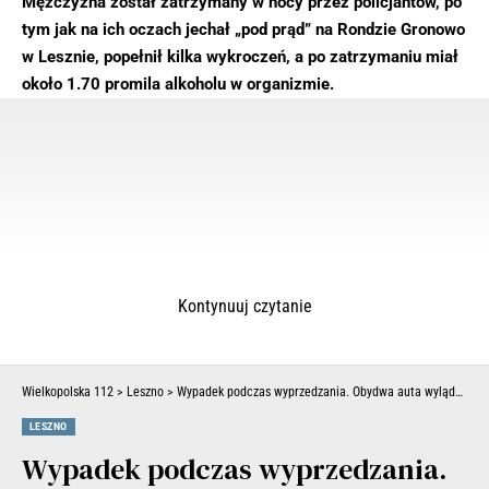
Mężczyzna został zatrzymany w nocy przez policjantów, po
tym jak na ich oczach jechał „pod prąd” na Rondzie Gronowo
w Lesznie, popełnił kilka wykroczeń, a po zatrzymaniu miał
około 1.70 promila alkoholu w organizmie.
Kontynuuj czytanie
Wielkopolska 112
>
Leszno
>
Wypadek podczas wyprzedzania. Obydwa auta wylądowały w rowie (ZDJĘCIA)
LESZNO
Wypadek podczas wyprzedzania.