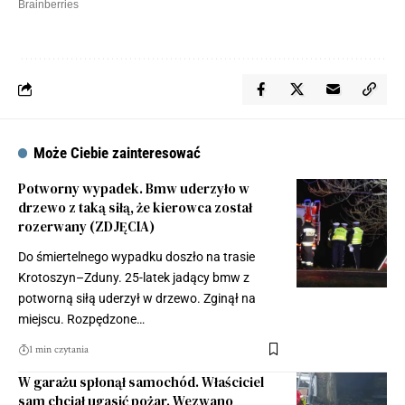
Może Ciebie zainteresować
Potworny wypadek. Bmw uderzyło w
drzewo z taką siłą, że kierowca został
rozerwany (ZDJĘCIA)
Do śmiertelnego wypadku doszło na trasie
Krotoszyn–Zduny. 25-latek jadący bmw z
potworną siłą uderzył w drzewo. Zginął na
miejscu. Rozpędzone…
1 min czytania
W garażu spłonął samochód. Właściciel
sam chciał ugasić pożar. Wezwano