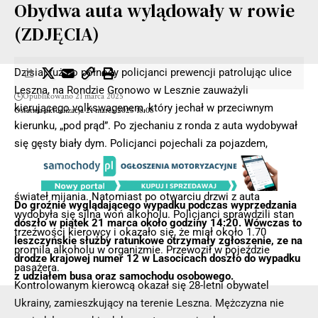
Obydwa auta wylądowały w rowie
(ZDJĘCIA)
Dzisiaj tuż po północy policjanci prewencji patrolując ulice
Leszna, na Rondzie Gronowo w Lesznie zauważyli
Opublikowano 21 marca 2025
kierującego volkswagenem, który jechał w przeciwnym
Ostatnia aktualizacja 21 marca 2025 18:08
kierunku, „pod prąd”. Po zjechaniu z ronda z auta wydobywał
się gęsty biały dym. Policjanci pojechali za pojazdem,
zatrzymali kierowcę i okazało się, że jechał na zaciągniętym
hamulcu ręcznym, oprócz tego nie posiadał włączonych
świateł mijania. Natomiast po otwarciu drzwi z auta
Do groźnie wyglądającego wypadku podczas wyprzedzania
wydobyła się silna woń alkoholu. Policjanci sprawdzili stan
doszło w piątek 21 marca około godziny 14:20. Wówczas to
trzeźwości kierowcy i okazało się, że miał około 1.70
leszczyńskie służby ratunkowe otrzymały zgłoszenie, ze na
promila alkoholu w organizmie. Przewoził w pojeździe
drodze krajowej numer 12 w Lasocicach doszło do wypadku
pasażera.
z udziałem busa oraz samochodu osobowego.
Kontrolowanym kierowcą okazał się 28-letni obywatel
Ukrainy, zamieszkujący na terenie Leszna. Mężczyzna nie