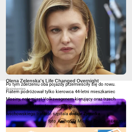
Po tym zderzeniu oba pojazdy przemieściły się do rowu.
Fiatem podróżował tylko kierowca 44-letni mieszkaniec
Mosiny, natomiast Volkswagenem kierujący oraz trzech
pasażerów. 18-letni kierowca Volkswagena z powiatu
wschowskiego trafił do szpitala
dodaje Żymełka
foto. Komenda Miejska Policji w Lesznie