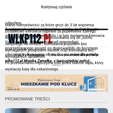
ochotników z Wilkowic oraz Święciechowy, a także Zespół
Kontynuuj czytanie
Ratownictwa Medycznego, Policję oraz Śmigłowiec
28-latek trafił do policyjnego aresztu. Po wytrzeźwieniu
Lotniczego Pogotowia Ratunkowego, lecz został on
usłyszy zarzut przestępstwa, kierowania samochodem w
odwołany.
stanie nietrzeźwości za które grozi do 3 lat więzienia.
Z wstępnych ustaleń policjantów wynika, że Fiat Ducato
Dodatkowo kierowca odpowie za popełnienie szeregu
wyprzedzał Volkswagena Polo i w tym momencie kierowca
wykroczeń w tym m.in. niestosowania się do „ruchu
Volkswagena, także postanowił wyprzedzać
okrężnego na rondzie”, kierowania pojazdem bez
poprzedzającego pojazd, co doprowadziło do bocznego
wymaganych przepisami świateł oraz kierowania bez
zderzenia Volkswagena i Fiata Ducato
mówi dla portalu
© 2025 – Wielkopolska 112, Wszelkie prawa zastrzeżone |
hvln.pl
wymaganych uprawnień.
wlkp112.pl Monika Żymełka, z leszczyńskiej policji
Po przesłuchaniu mężczyzna trafi przed oblicze sądu, który
- Reklama -
wyznaczy karę dla oskarżonego.