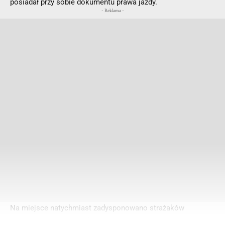
posiadał przy sobie dokumentu prawa jazdy.
- Reklama -
Na miejsce natychmiast zadysponowano strażaków
zawodowych z Jednostki Ratowniczo-Gaśniczej z Leszna,