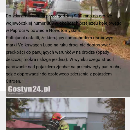
© 2025 – Wielkopolska 112, Wszelkie prawa zastrzeżone |
hvln.pl
Do zdarzenia doszło przed godziną 9:00 rano na drodze
wojewódzkiej numer 308 w okolicach przejazdu kolejowego
w Paproci w powiecie Nowotomyskim.
Policjanci ustalili, że kierujący samochodem osobowym
marki Volkswagen Lupo na łuku drogi nie dostosował
prędkości do panujących warunków na drodze (opady
deszczu, mokra i ślizga jezdnia). W wyniku czego stracił
panowanie nad pojazdem zjechał na przeciwległy pas ruchu,
gdzie doprowadził do czołowego zderzenia z pojazdem
Citroen.
- Reklama -