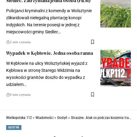
Siedlec. Zatrzymana jedna osoba (FILM)
Policjanci kryminalni z komendy w Wolsztynie
zlikwidowali nielegalną plantację konopi
indyjskich. Na terenie posesji w jednej z
miejscowości gminy Siedlec…
2 min czytania
Wypadek w Kębłowie. Jedna osoba ranna
W Kębłowie na ulicy Wolsztyńskiej wyjazd z
Kębłowa w stronę Starego Widzimia na
wysokości granitów doszło do wypadku z
udziałem…
0 min czytania
Wielkopolska 112
>
Wiadomości
>
Gostyń
>
Straszne. Atak os podczas koszenia trawy. Mężczyzna pokąsany do nieprzytomności. Walczy o życie (ZDJĘCIA)
GOSTYŃ