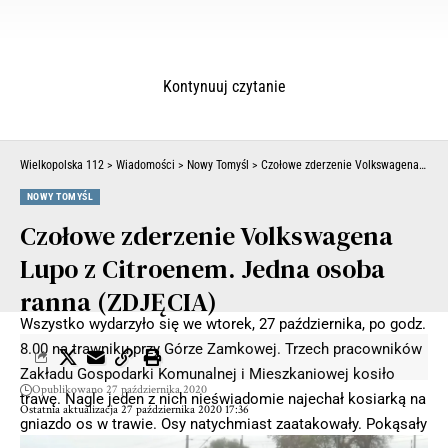
Kontynuuj czytanie
Wielkopolska 112
>
Wiadomości
>
Nowy Tomyśl
>
Czołowe zderzenie Volkswagena Lupo z Citroenem. Jedna osoba ranna (ZDJĘCIA)
NOWY TOMYŚL
Czołowe zderzenie Volkswagena
Lupo z Citroenem. Jedna osoba
ranna (ZDJĘCIA)
Wszystko wydarzyło się we wtorek, 27 października, po godz.
8.00 na trawniku przy Górze Zamkowej. Trzech pracowników
Zakładu Gospodarki Komunalnej i Mieszkaniowej kosiło
Opublikowano 27 października 2020
trawę. Nagle jeden z nich nieświadomie najechał kosiarką na
Ostatnia aktualizacja 27 października 2020 17:36
gniazdo os w trawie. Osy natychmiast zaatakowały. Pokąsały