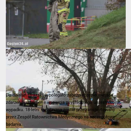
Do działań strażaków polegało zabezpieczenie miejsca
zdarzenia, udzielenie wsparcia psychicznego uczestnikom
wypadku. 18-letni mężczyzna został przetransportowany
przez Zespół Ratownictwa Medycznego na szczegółowe
badania.