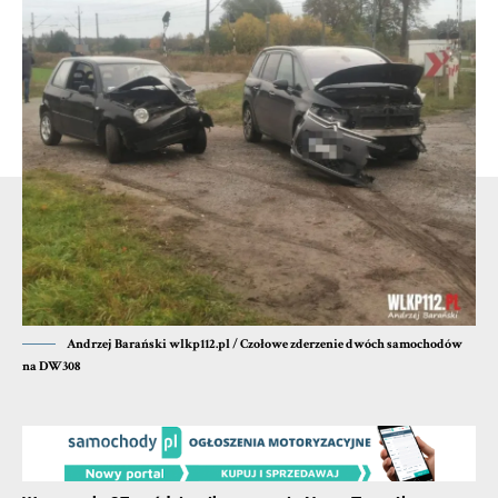
mężczyznę do nieprzytomności.
Na miejsce została wezwana ekipa karetki pogotowia
ratunkowego. Ponad godzinę walczyli o życie około 30-
letniego mężczyzny. Reanimowali go aż do momentu
przywrócenia funkcji życiowych. W ciężkim stanie
mężczyzna został przewieziony do gostyńskiego szpitala.
- Reklama -
Andrzej Barański wlkp112.pl / Czołowe zderzenie dwóch samochodów
na DW308