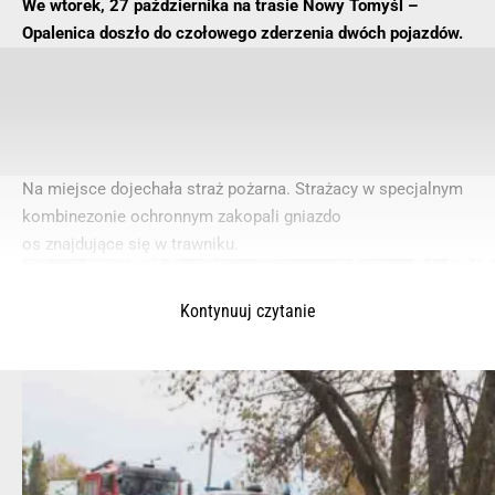
We wtorek, 27 października na trasie Nowy Tomyśl –
Opalenica doszło do czołowego zderzenia dwóch pojazdów.
Na miejsce dojechała straż pożarna. Strażacy w specjalnym
kombinezonie ochronnym zakopali gniazdo
os znajdujące się w trawniku.
Kontynuuj czytanie