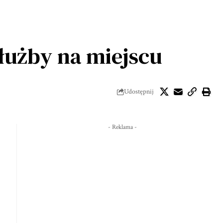
łużby na miejscu
Udostępnij
- Reklama -