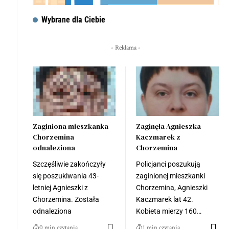
Wybrane dla Ciebie
- Reklama -
Zaginiona mieszkanka
Zaginęła Agnieszka
Chorzemina
Kaczmarek z
odnaleziona
Chorzemina
Szczęśliwie zakończyły
Policjanci poszukują
się poszukiwania 43-
zaginionej mieszkanki
letniej Agnieszki z
Chorzemina, Agnieszki
Chorzemina. Została
Kaczmarek lat 42.
odnaleziona
Kobieta mierzy 160…
0 min czytania
1 min czytania