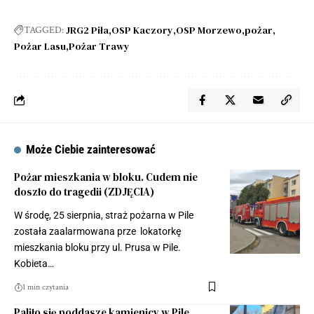
JRG2 Piła
OSP Kaczory
OSP Morzewo
pożar
TAGGED:
Pożar Lasu
Pożar Trawy
Może Ciebie zainteresować
Pożar mieszkania w bloku. Cudem nie
doszło do tragedii (ZDJĘCIA)
W środę, 25 sierpnia, straż pożarna w Pile
została zaalarmowana prze lokatorkę
mieszkania bloku przy ul. Prusa w Pile.
Kobieta…
1 min czytania
Paliło się poddasze kamienicy w Pile.