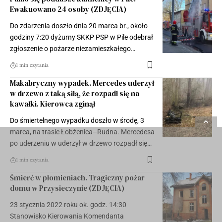
Ewakuowano 24 osoby (ZDJĘCIA)
Do zdarzenia doszło dnia 20 marca br., około
godziny 7:20 dyżurny SKKP PSP w Pile odebrał
zgłoszenie o pożarze niezamieszkałego…
1 min czytania
Makabryczny wypadek. Mercedes uderzył
w drzewo z taką siłą, że rozpadł się na
kawałki. Kierowca zginął
Do śmiertelnego wypadku doszło w środę, 3
marca, na trasie Łobżenica–Rudna. Mercedesa
po uderzeniu w uderzył w drzewo rozpadł się…
1 min czytania
Śmierć w płomieniach. Tragiczny pożar
domu w Przysieczynie (ZDJĘCIA)
23 stycznia 2022 roku ok. godz. 14:30
Stanowisko Kierowania Komendanta