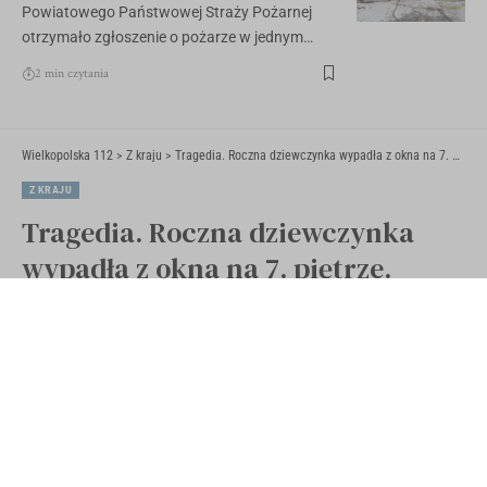
Powiatowego Państwowej Straży Pożarnej
otrzymało zgłoszenie o pożarze w jednym…
2 min czytania
Wielkopolska 112
>
Z kraju
>
Tragedia. Roczna dziewczynka wypadła z okna na 7. piętrze. Zginęła na miejscu
Z KRAJU
Tragedia. Roczna dziewczynka
wypadła z okna na 7. piętrze.
Zginęła na miejscu
Opublikowano 19 lipca 2021
Ostatnia aktualizacja 19 lipca 2021 11:38