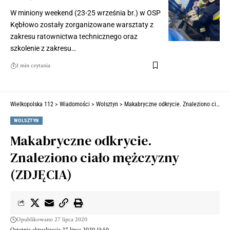
W miniony weekend (23-25 września br.) w OSP
Kębłowo zostały zorganizowane warsztaty z
zakresu ratownictwa technicznego oraz
szkolenie z zakresu…
1 min czytania
Wielkopolska 112
>
Wiadomości
>
Wolsztyn
>
Makabryczne odkrycie. Znaleziono ciało mężczyzny (ZDJĘCIA)
WOLSZTYN
Makabryczne odkrycie.
Znaleziono ciało mężczyzny
(ZDJĘCIA)
Opublikowano 27 lipca 2020
Ostatnia aktualizacja 27 lipca 2020 13:50