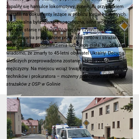
zapaliły się hamulce lokomotywy, zupełnym przypadkiem
natrafili na dokumenty leżące w pobliżu tor
ów kolejowych.
Wyczuwalna była również specyficzna, silna woń ludzkich
zwłok w stanie rozkładu. Późniejsze czynności policji i
poszukiwania prowadzone przez policjantów i strażaków
doprowadziły do odnalezienia ludzkiego ciała. Nieoficjalnie
wiadomo, że zmarły to 45-letni obywatel Ukrainy. Decyzją
śledczych przeprowadzona zostanie sekcja zwłok
mężczyzny. Na miejscu wciąż trwają czynności policyjnych
techników i prokuratora –
możemy przeczytać na fanpage
strażaków z OSP w Golinie
- Reklama -