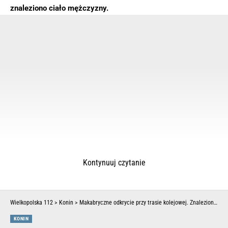
znaleziono ciało mężczyzny.
Kontynuuj czytanie
Wielkopolska 112
>
Konin
>
Makabryczne odkrycie przy trasie kolejowej. Znaleziono rozebrane zwłoki mężczyzny (ZDJĘCIA)
KONIN