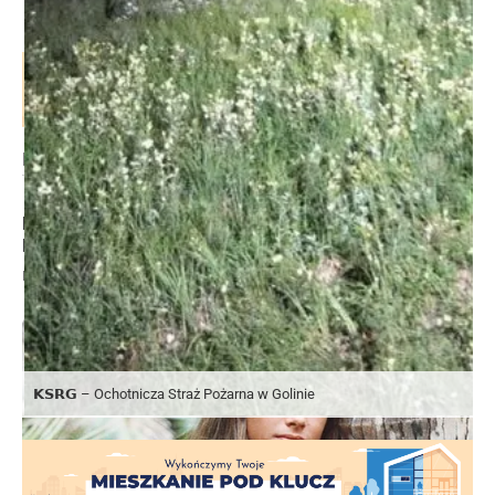
𝗞𝗦𝗥𝗚 – Ochotnicza Straż Pożarna w Golinie