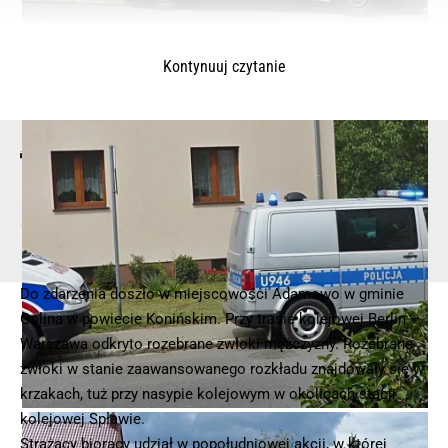
Kontynuuj czytanie
© 2025 – Wielkopolska 112, Wszelkie prawa zastrzeżone |
hvln.pl
Do zdarzenia doszło w miejscowości Adamowo w gminie
Golina w powiecie Konińskim. Przy trasie kolejowej Berlin –
Warszawa odkryto rozebrane zwłoki mężczyzny. Rozebrane
zwłoki w stanie zaawansowanego rozkładu znajdowały się w
krzakach, tuż przy nasypie kolejowym w okolicach stacji
kolejowej Spławie.
Strażacy biorący udział w popołudniowej akcji, w której