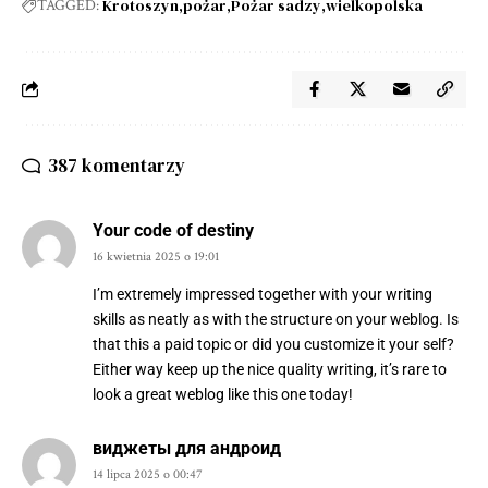
Krotoszyn
pożar
Pożar sadzy
wielkopolska
TAGGED:
387 komentarzy
Your code of destiny
16 kwietnia 2025 o 19:01
I’m extremely impressed together with your writing
skills as neatly as with the structure on your weblog. Is
that this a paid topic or did you customize it your self?
Either way keep up the nice quality writing, it’s rare to
look a great weblog like this one today
!
виджеты для андроид
14 lipca 2025 o 00:47