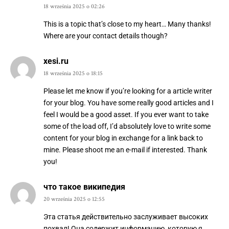
18 września 2025 o 02:26
This is a topic that’s close to my heart… Many thanks!
Where are your contact details though?
xesi.ru
18 września 2025 o 18:15
Please let me know if you’re looking for a article writer
for your blog. You have some really good articles and I
feel I would be a good asset. If you ever want to take
some of the load off, I’d absolutely love to write some
content for your blog in exchange for a link back to
mine. Please shoot me an e-mail if interested. Thank
you!
что такое википедия
20 września 2025 o 12:55
Эта статья действительно заслуживает высоких
похвал! Она содержит информацию, которую я