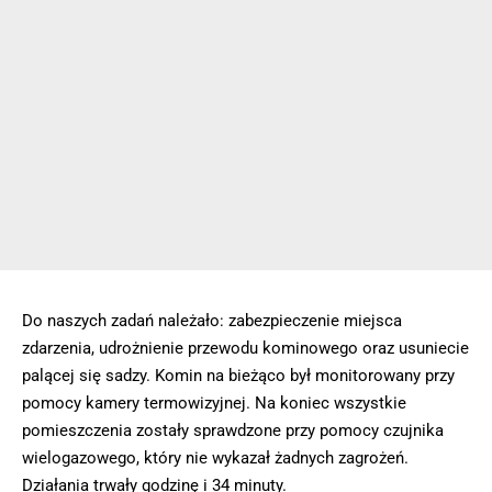
Do naszych zadań należało: zabezpieczenie miejsca
zdarzenia, udrożnienie przewodu kominowego oraz usuniecie
palącej się sadzy. Komin na bieżąco był monitorowany przy
pomocy kamery termowizyjnej. Na koniec wszystkie
pomieszczenia zostały sprawdzone przy pomocy czujnika
wielogazowego, który nie wykazał żadnych zagrożeń.
Działania trwały godzinę i 34 minuty.