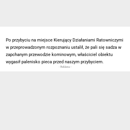
Po przybyciu na miejsce Kierujący Działaniami Ratowniczymi
w przeprowadzonym rozpoznaniu ustalił, że pali się sadza w
zapchanym przewodzie kominowym, właściciel obiektu
wygasił palenisko pieca przed naszym przybyciem.
- Reklama -