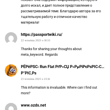
долго искал, и дает полное представление о
рассматриваемой теме. Благодарю автора за его
тщательную работу и отличное качество
материала!
https://passportwiki.ru/
22 września 2025 o 18:53
Thanks for sharing your thoughts about
meta_keyword. Regards
РЁРёРЅС‹ Run Flat РґР»СЏ Р»РµРіРєРѕРІС‹С…
Р°РІС‚Рѕ
23 września 2025 o 23:36
This information is invaluable. Where can I find out
more?
www.ozds.net