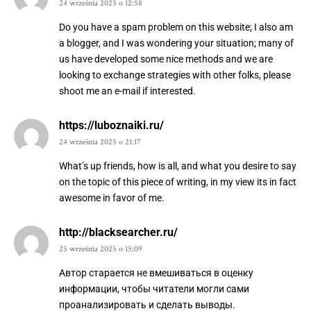
24 września 2025 o 12:58
Do you have a spam problem on this website; I also am
a blogger, and I was wondering your situation; many of
us have developed some nice methods and we are
looking to exchange strategies with other folks, please
shoot me an e-mail if interested.
https://luboznaiki.ru/
24 września 2025 o 21:17
What’s up friends, how is all, and what you desire to say
on the topic of this piece of writing, in my view its in fact
awesome in favor of me.
http://blacksearcher.ru/
25 września 2025 o 15:09
Автор старается не вмешиваться в оценку
информации, чтобы читатели могли сами
проанализировать и сделать выводы.