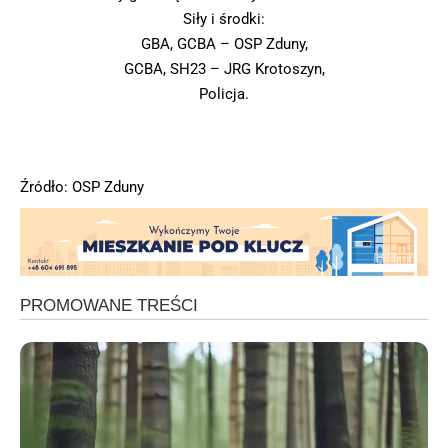
Siły i środki:
GBA, GCBA – OSP Zduny,
GCBA, SH23 – JRG Krotoszyn,
Policja.
Źródło: OSP Zduny