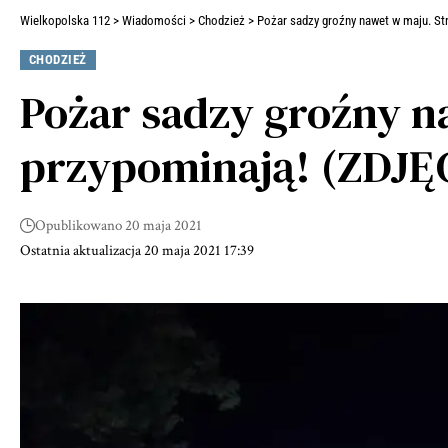
Wielkopolska 112
>
Wiadomości
>
Chodzież
>
Pożar sadzy groźny nawet w maju. Str
CHODZIEŻ
Pożar sadzy groźny na
przypominają! (ZDJĘ
Opublikowano 20 maja 2021
Ostatnia aktualizacja 20 maja 2021 17:39