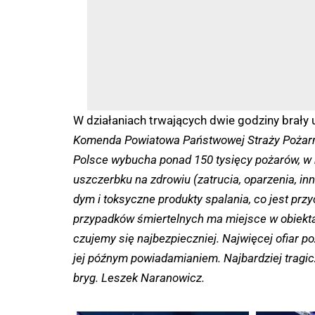
W działaniach trwających dwie godziny brały 
Komenda Powiatowa Państwowej Straży Pożarne
Polsce wybucha ponad 150 tysięcy pożarów, w k
uszczerbku na zdrowiu (zatrucia, oparzenia, i
dym i toksyczne produkty spalania, co jest pr
przypadków śmiertelnych ma miejsce w obiektac
czujemy się najbezpieczniej. Najwięcej ofiar p
jej późnym powiadamianiem. Najbardziej tragi
bryg. Leszek Naranowicz.