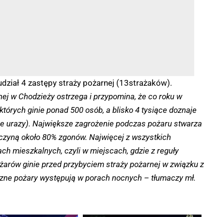
udział 4 zastępy straży pożarnej (13strażaków).
j w Chodzieży ostrzega i przypomina, że co roku w
tórych ginie ponad 500 osób, a blisko 4 tysiące doznaje
nne urazy). Największe zagrożenie podczas pożaru stwarza
zyczyną około 80% zgonów. Najwięcej z wszystkich
h mieszkalnych, czyli w miejscach, gdzie z reguły
ożarów ginie przed przybyciem straży pożarnej w związku z
czne pożary występują w porach nocnych – tłumaczy mł.