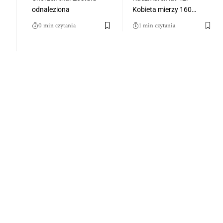
odnaleziona
Kobieta mierzy 160…
0 min czytania
1 min czytania