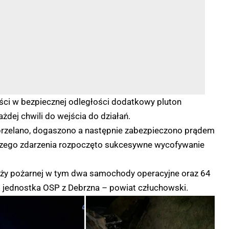
ści w bezpiecznej odległości dodatkowy pluton
dej chwili do wejścia do działań.
 przelano, dogaszono a następnie zabezpieczono prądem
szego zdarzenia rozpoczęto sukcesywne wycofywanie
raży pożarnej w tym dwa samochody operacyjne oraz 64
i jednostka OSP z Debrzna – powiat człuchowski.