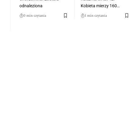
odnaleziona
Kobieta mierzy 160…
0 min czytania
1 min czytania