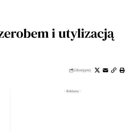
zerobem i utylizacją
Udostępnij
- Reklama -