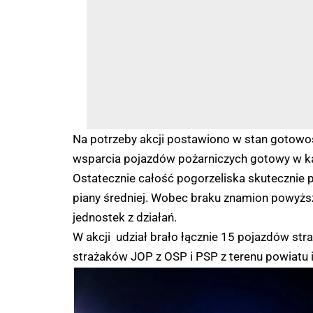
Na potrzeby akcji postawiono w stan gotowo
wsparcia pojazdów pożarniczych gotowy w każ
Ostatecznie całość pogorzeliska skutecznie
piany średniej. Wobec braku znamion powyż
jednostek z działań.
W akcji udział brało łącznie 15 pojazdów st
strażaków JOP z OSP i PSP z terenu powiatu 