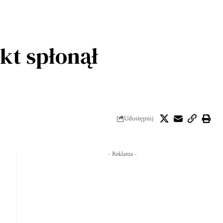
kt spłonął
Udostępnij
- Reklama -