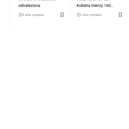
odnaleziona
Kobieta mierzy 160…
0 min czytania
1 min czytania