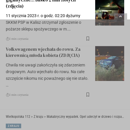
(zdjęcia)
11 stycznia 2023 r. o godz. 02:20 dyżurny
SKKM PSP w Kalisz otrzymał zgłoszenie o
pożarze sklepu spożywczego w m.…
1 min czytania
Volkswagenem wjechała do rowu. Za
kierownicą młoda kobieta (ZDJĘCIA)
Chwila nie uwagi zakończyła się zdarzeniem
drogowym. Auto wjechało do rowu. Na całe
szczęście nikomu nic poważnego się nie stało.
…
1 min czytania
Wielkopolska 112
>
Z kraju
>
Makabryczny wypadek. Opel uderzył w drzewo i rozpadł się na kawałki. Kierowca zginął na miejscu (ZDJĘCIA)
Z KRAJU