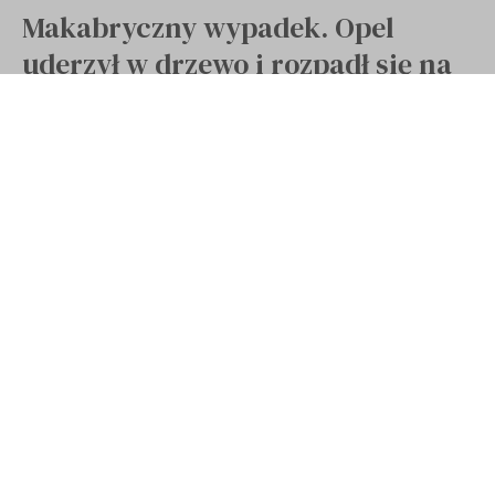
Makabryczny wypadek. Opel
uderzył w drzewo i rozpadł się na
kawałki. Kierowca zginął na
miejscu (ZDJĘCIA)
Opublikowano 15 lutego 2021
Ostatnia aktualizacja 15 lutego 2021 09:32