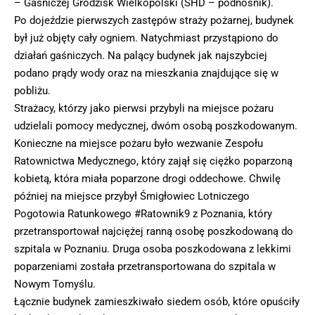
– Gaśniczej Grodzisk Wielkopolski (SHD – podnośnik).
Po dojeździe pierwszych zastępów straży pożarnej, budynek
był już objęty cały ogniem. Natychmiast przystąpiono do
działań gaśniczych. Na palący budynek jak najszybciej
podano prądy wody oraz na mieszkania znajdujące się w
pobliżu.
Strażacy, którzy jako pierwsi przybyli na miejsce pożaru
udzielali pomocy medycznej, dwóm osobą poszkodowanym.
Konieczne na miejsce pożaru było wezwanie Zespołu
Ratownictwa Medycznego, który zajął się ciężko poparzoną
kobietą, która miała poparzone drogi oddechowe. Chwilę
później na miejsce przybył Śmigłowiec Lotniczego
Pogotowia Ratunkowego #Ratownik9 z Poznania, który
przetransportował najciężej ranną osobę poszkodowaną do
szpitala w Poznaniu. Druga osoba poszkodowana z lekkimi
poparzeniami została przetransportowana do szpitala w
Nowym Tomyślu.
Łącznie budynek zamieszkiwało siedem osób, które opuściły