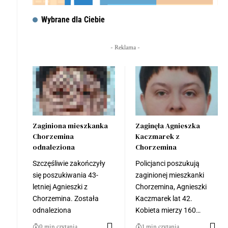
Wybrane dla Ciebie
- Reklama -
Zaginiona mieszkanka
Zaginęła Agnieszka
Chorzemina
Kaczmarek z
odnaleziona
Chorzemina
Szczęśliwie zakończyły
Policjanci poszukują
się poszukiwania 43-
zaginionej mieszkanki
letniej Agnieszki z
Chorzemina, Agnieszki
Chorzemina. Została
Kaczmarek lat 42.
odnaleziona
Kobieta mierzy 160…
0 min czytania
1 min czytania