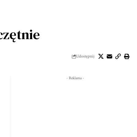
czętnie
Udostępnij
- Reklama -