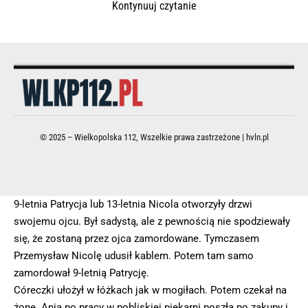
Kontynuuj czytanie
© 2025 – Wielkopolska 112, Wszelkie prawa zastrzeżone |
hvln.pl
9-letnia Patrycja lub 13-letnia Nicola otworzyły drzwi
swojemu ojcu. Był sadystą, ale z pewnością nie spodziewały
się, że zostaną przez ojca zamordowane. Tymczasem
Przemysław Nicolę udusił kablem. Potem tam samo
zamordował 9-letnią Patrycję.
Córeczki ułożył w łóżkach jak w mogiłach. Potem czekał na
żonę. Ania po pracy w pobliskiej piekarni poszła po zakupy i