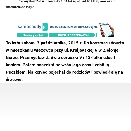
Przemysław Z. dwie córeczki 9 i 13-latkę udusił kablem, żonę zabił
tłuczkiem do mięsa
To była sobota, 3 października, 2015 r. Do koszmaru doszło
w mieszkaniu wieżowca przy ul. Kraljevskiej 6 w Zielonje
Górze. Przemysław Z. dwie córeczki 9 i 13-latkę udusił
kablem. Potem poczekał aż wróć jego żona i zabił ją
tłuczkiem. Na koniec pojechał do rodziców i powiesił się na
drzewie.