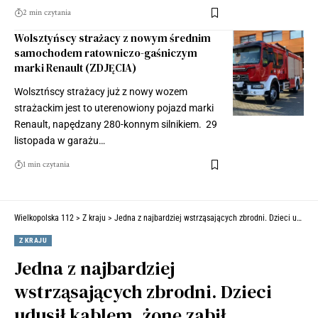
2 min czytania
Wolsztyńscy strażacy z nowym średnim
samochodem ratowniczo-gaśniczym
marki Renault (ZDJĘCIA)
Wolsztńscy strażacy już z nowy wozem
strażackim jest to uterenowiony pojazd marki
Renault, napędzany 280-konnym silnikiem. 29
listopada w garażu…
1 min czytania
Wielkopolska 112
>
Z kraju
>
Jedna z najbardziej wstrząsających zbrodni. Dzieci udusił kablem, żonę zabił tłuczkiem i powiesił się
Z KRAJU
Jedna z najbardziej
wstrząsających zbrodni. Dzieci
udusił kablem, żonę zabił