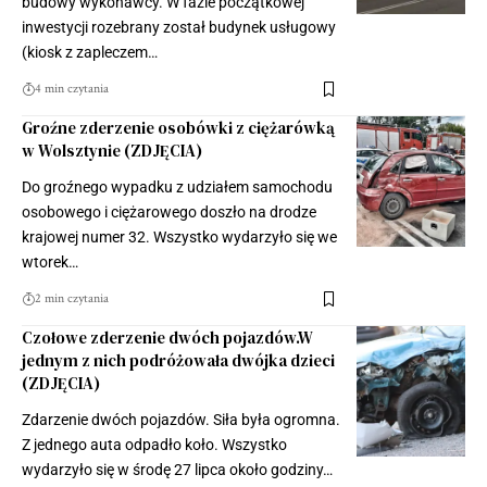
budowy wykonawcy. W fazie początkowej
inwestycji rozebrany został budynek usługowy
(kiosk z zapleczem…
4 min czytania
Groźne zderzenie osobówki z ciężarówką
w Wolsztynie (ZDJĘCIA)
Do groźnego wypadku z udziałem samochodu
osobowego i ciężarowego doszło na drodze
krajowej numer 32. Wszystko wydarzyło się we
wtorek…
2 min czytania
Czołowe zderzenie dwóch pojazdów.W
jednym z nich podróżowała dwójka dzieci
(ZDJĘCIA)
Zdarzenie dwóch pojazdów. Siła była ogromna.
Z jednego auta odpadło koło. Wszystko
wydarzyło się w środę 27 lipca około godziny…