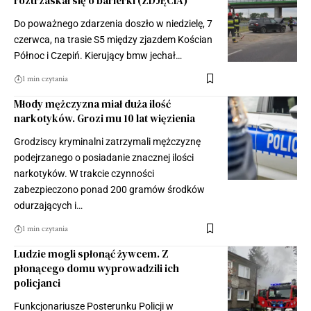
roztrzaskał się o barierki (ZDJĘCIA)
Do poważnego zdarzenia doszło w niedzielę, 7
czerwca, na trasie S5 między zjazdem Kościan
Północ i Czepiń. Kierujący bmw jechał…
1 min czytania
Młody mężczyzna miał duża ilość
narkotyków. Grozi mu 10 lat więzienia
Grodziscy kryminalni zatrzymali mężczyznę
podejrzanego o posiadanie znacznej ilości
narkotyków. W trakcie czynności
zabezpieczono ponad 200 gramów środków
odurzających i…
1 min czytania
Ludzie mogli spłonąć żywcem. Z
płonącego domu wyprowadzili ich
policjanci
Funkcjonariusze Posterunku Policji w