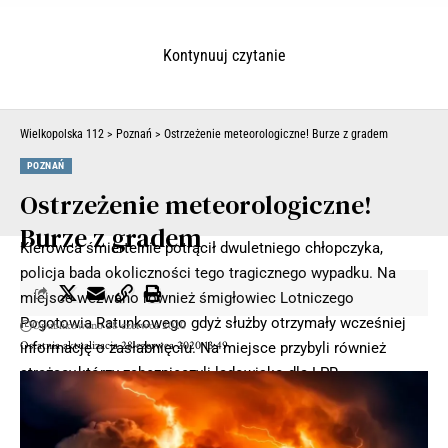
Kontynuuj czytanie
Wielkopolska 112
>
Poznań
>
Ostrzeżenie meteorologiczne! Burze z gradem
POZNAŃ
Ostrzeżenie meteorologiczne!
Burze z gradem
Kierowca śmiertelnie potrącił dwuletniego chłopczyka,
policja bada okoliczności tego tragicznego wypadku. Na
miejsce wezwano również śmigłowiec Lotniczego
Pogotowia Ratunkowego gdyż służby otrzymały wcześniej
Opublikowano 28 czerwca 2020
Ostatnia aktualizacja 28 czerwca 2020 13:49
informację o zasłabnięciu. Na miejsce przybyli również
strażacy,którzy zabezpieczyli lądowisko dla LPR.
POLECAMY –
https://wlkp112.pl/wojskowi-wyludzili-setki-
tysiecy-zlotych-oszukujac-na-miale-weglowym/
- Reklama -