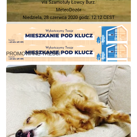
via Szamotuły Łowcy Burz.
MeteoDozór
Niedziela, 28 czerwca 2020 godz. 12:12 CEST
Michał Czubak/Tydzień Ziemi Śremskiej