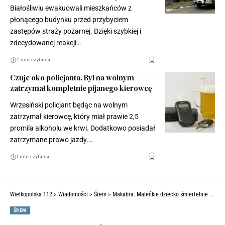
Białośliwiu ewakuowali mieszkańców z
płonącego budynku przed przybyciem
zastępów straży pożarnej. Dzięki szybkiej i
zdecydowanej reakcji…
2 min czytania
Czuje oko policjanta. Był na wolnym
zatrzymał kompletnie pijanego kierowcę
Wrzesiński policjant będąc na wolnym
zatrzymał kierowcę, który miał prawie 2,5
promila alkoholu we krwi. Dodatkowo posiadał
zatrzymane prawo jazdy.…
1 min czytania
Wielkopolska 112
>
Wiadomości
>
Śrem
>
Makabra. Maleńkie dziecko śmiertelnie potrącone podczas imprezy [ZDJĘCIA]
ŚREM