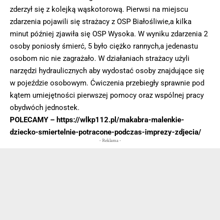
zderzył się z kolejką wąskotorową. Pierwsi na miejscu
zdarzenia pojawili się strażacy z OSP Białośliwie,a kilka
minut później zjawiła się OSP Wysoka. W wyniku zdarzenia 2
osoby poniosły śmierć, 5 było ciężko rannych,a jedenastu
osobom nic nie zagrażało. W działaniach strażacy użyli
narzędzi hydraulicznych aby wydostać osoby znajdujące się
w pojeździe osobowym. Ćwiczenia przebiegły sprawnie pod
kątem umiejętności pierwszej pomocy oraz wspólnej pracy
obydwóch jednostek.
POLECAMY –
https://wlkp112.pl/makabra-malenkie-
dziecko-smiertelnie-potracone-podczas-imprezy-zdjecia/
- Reklama -