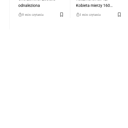
odnaleziona
Kobieta mierzy 160…
0 min czytania
1 min czytania