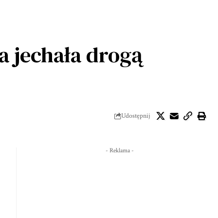
a jechała drogą
Udostępnij
- Reklama -