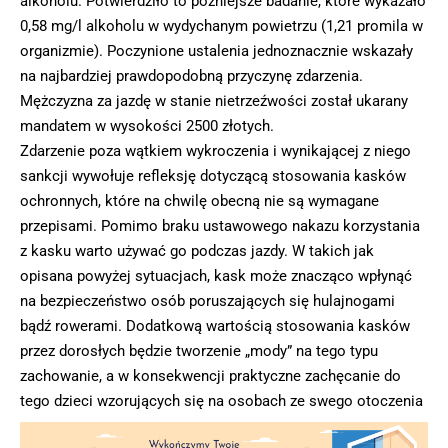
alkoholu. Potwierdziło to późniejsze badanie, które wykazało
0,58 mg/l alkoholu w wydychanym powietrzu (1,21 promila w
organizmie). Poczynione ustalenia jednoznacznie wskazały
na najbardziej prawdopodobną przyczynę zdarzenia.
Mężczyzna za jazdę w stanie nietrzeźwości został ukarany
mandatem w wysokości 2500 złotych.
Zdarzenie poza wątkiem wykroczenia i wynikającej z niego
sankcji wywołuje refleksję dotyczącą stosowania kasków
ochronnych, które na chwilę obecną nie są wymagane
przepisami. Pomimo braku ustawowego nakazu korzystania
z kasku warto używać go podczas jazdy. W takich jak
opisana powyżej sytuacjach, kask może znacząco wpłynąć
na bezpieczeństwo osób poruszających się hulajnogami
bądź rowerami. Dodatkową wartością stosowania kasków
przez dorosłych będzie tworzenie „mody” na tego typu
zachowanie, a w konsekwencji praktyczne zachęcanie do
tego dzieci wzorujących się na osobach ze swego otoczenia