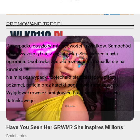
Do wypadku doszło w miejscowości Trzylatków. Samochód
osobowy zderzył się z ciężarówką. Siła zderzenia była
© 2025 – Wielkopolska 112, Wszelkie prawa zastrzeżone |
hvln.pl
ogromna. Osobówka została rozerwana i rozpadła się na
kawałki.
Na miejscu wypadku dojechało pięć zastępów straży
pożarnej, policja oraz karetki pogotowia ratunkowego.
Wylądował również śmigłowiec Lotniczego Pogotowia
Ratunkowego.
- Reklama -