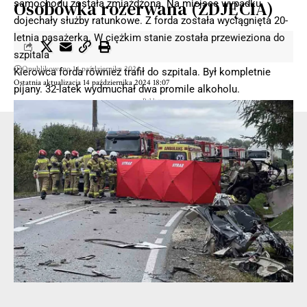
Osobówka rozerwana (ZDJĘCIA)
samochodu została zmiażdżona. Na miejsce wypadku
dojechały służby ratunkowe. Z forda została wyciągnięta 20-
letnia pasażerka. W ciężkim stanie została przewieziona do
szpitala
Opublikowano 14 października 2024
Kierowca forda również trafił do szpitala. Był kompletnie
Ostatnia aktualizacja 14 października 2024 18:07
pijany. 32-latek wydmuchał dwa promile alkoholu.
- Reklama -