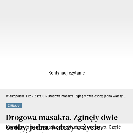
Kontynuuj czytanie
Wielkopolska 112
>
Z kraju
>
Drogowa masakra. Zginęły dwie osoby, jedna walczy o życie. Osobówka rozerwana (ZDJĘCIA)
Z KRAJU
Drogowa masakra. Zginęły dwie
osoby, jedna walczy o życie.
Kierujący fordem wypadł z drogi i uderzył w drzewo. Część