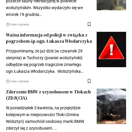
pożarze sauny rekreacyjnej w powiecie
wolsztyńskim. Wszystko wydarzyło się we
wtorek 19 grudnia…
1 min czytania
Ważna informacja od policji w związku z
pogrzebem śp.ogn. Łukasza Włodarczyka
Przypominamy, że już dziś (w czwartek 29
sierpnia) w Tuchorzy (powiat wolsztyński)
odbędzie się pogrzeb tragicznie zmarłego
ogn.Łukasza Włodarczyka. Wolsztyńska…
1 min czytania
Zderzenie BMW z szynobusem w Tłokach
(ZDJĘCIA)
W poniedziałek 5 kwietnia, na przejeździe
kolejowym w miejscowości Tłoki (Gmina
Wolsztyn) samochód osobowy marki BMW
zderzył się z szynobusem. …