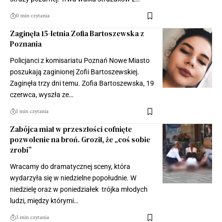
0 min czytania
Zaginęła 15-letnia Zofia Bartoszewska z
Poznania
Policjanci z komisariatu Poznań Nowe Miasto
poszukają zaginionej Zofii Bartoszewskiej.
Zaginęła trzy dni temu. Zofia Bartoszewska, 19
czerwca, wyszła ze…
1 min czytania
Zabójca miał w przeszłości cofnięte
pozwolenie na broń. Groził, że „coś sobie
zrobi”
Wracamy do dramatycznej sceny, która
wydarzyła się w niedzielne popołudnie. W
niedzielę oraz w poniedziałek trójka młodych
ludzi, między którymi…
3 min czytania