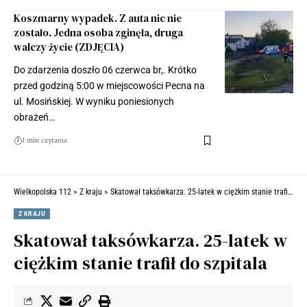
Koszmarny wypadek. Z auta nic nie
zostało. Jedna osoba zginęła, druga
walczy życie (ZDJĘCIA)
Do zdarzenia doszło 06 czerwca br,. Krótko
przed godziną 5:00 w miejscowości Pecna na
ul. Mosińskiej. W wyniku poniesionych
obrażeń…
1 min czytania
Wielkopolska 112
>
Z kraju
>
Skatował taksówkarza. 25-latek w ciężkim stanie trafił do szpitala
Z KRAJU
Skatował taksówkarza. 25-latek w
ciężkim stanie trafił do szpitala