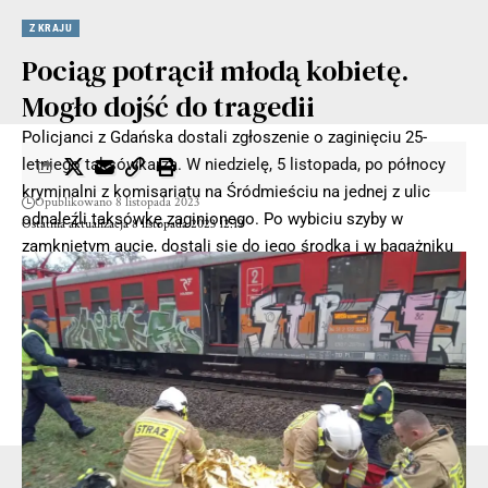
Z KRAJU
Pociąg potrącił młodą kobietę.
Mogło dojść do tragedii
Policjanci z Gdańska dostali zgłoszenie o zaginięciu 25-
letniego taksówkarza. W niedzielę, 5 listopada, po północy
kryminalni z komisariatu na Śródmieściu na jednej z ulic
Opublikowano 8 listopada 2023
odnaleźli taksówkę zaginionego. Po wybiciu szyby w
Ostatnia aktualizacja 8 listopada 2023 12:19
zamkniętym aucie, dostali się do jego środka i w bagażniku
znaleźli skatowanego 25-latka.
Wezwana na miejsce karetka zabrała do szpitala 25-latka.
Jego stan zostało określony jako ciężki. Policjanci zaczęli
szukać sprawcy bestialskiego ataku na taksówkarza.
Kryminalni szybko ustalili jego tożsamość bandyty. Wspólnie
z innymi policjantami rozpoczęli jego poszukiwania.
- Reklama -