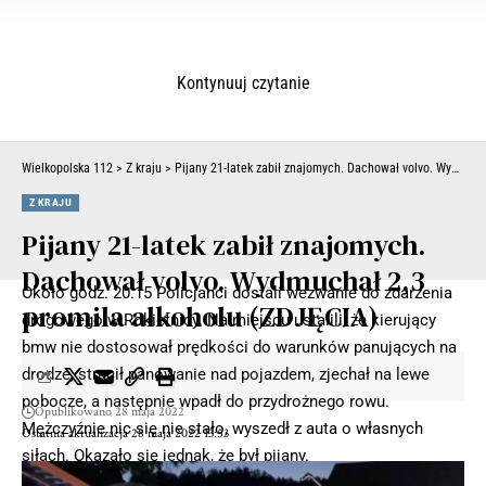
Kontynuuj czytanie
Wielkopolska 112
>
Z kraju
>
Pijany 21-latek zabił znajomych. Dachował volvo. Wydmuchał 2,3 promila alkoholu (ZDJĘCIA)
Z KRAJU
Pijany 21-latek zabił znajomych.
Dachował volvo. Wydmuchał 2,3
Około godz. 20.15 Policjanci dostali wezwanie do zdarzenia
promila alkoholu (ZDJĘCIA)
drogowego w Rokietnicy. Na miejscu ustalili, że kierujący
bmw nie dostosował prędkości do warunków panujących na
drodze, stracił panowanie nad pojazdem, zjechał na lewe
pobocze, a następnie wpadł do przydrożnego rowu.
Opublikowano 28 maja 2022
Mężczyźnie nic się nie stało, wyszedł z auta o własnych
Ostatnia aktualizacja 28 maja 2022 13:53
siłach. Okazało się jednak, że był pijany.
41-latek niemal 0,9 promila alkoholu. Funkcjonariusze