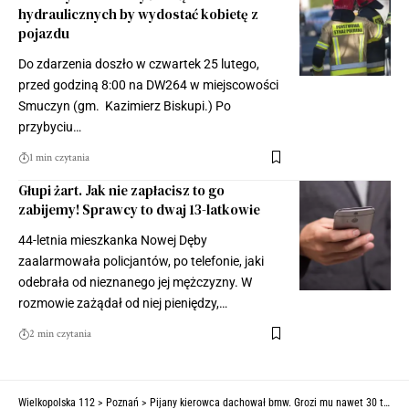
hydraulicznych by wydostać kobietę z
pojazdu
Do zdarzenia doszło w czwartek 25 lutego,
przed godziną 8:00 na DW264 w miejscowości
Smuczyn (gm. Kazimierz Biskupi.) Po
przybyciu…
1 min czytania
Głupi żart. Jak nie zapłacisz to go
zabijemy! Sprawcy to dwaj 13-latkowie
44-letnia mieszkanka Nowej Dęby
zaalarmowała policjantów, po telefonie, jaki
odebrała od nieznanego jej mężczyzny. W
rozmowie zażądał od niej pieniędzy,…
2 min czytania
Wielkopolska 112
>
Poznań
>
Pijany kierowca dachował bmw. Grozi mu nawet 30 tys. zł grzywny