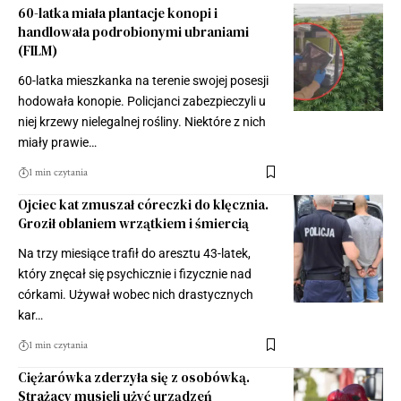
60-latka miała plantacje konopi i
handlowała podrobionymi ubraniami
(FILM)
60-latka mieszkanka na terenie swojej posesji
hodowała konopie. Policjanci zabezpieczyli u
niej krzewy nielegalnej rośliny. Niektóre z nich
miały prawie…
1 min czytania
Ojciec kat zmuszał córeczki do klęcznia.
Groził oblaniem wrzątkiem i śmiercią
Na trzy miesiące trafił do aresztu 43-latek,
który znęcał się psychicznie i fizycznie nad
córkami. Używał wobec nich drastycznych
kar…
1 min czytania
Ciężarówka zderzyła się z osobówką.
Strażacy musieli użyć urządzeń