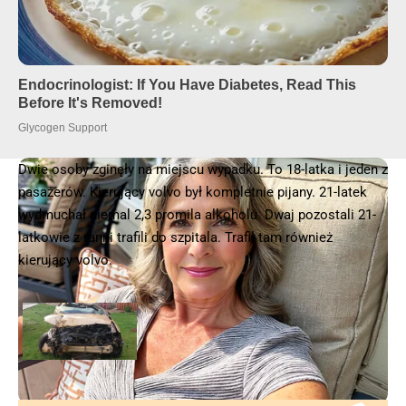
Dwie osoby zginęły na miejscu wypadku. To 18-latka i jeden z
pasażerów. Kierujący volvo był kompletnie pijany. 21-latek
wydmuchał niemal 2,3 promila alkoholu. Dwaj pozostali 21-
latkowie z ranni trafili do szpitala. Trafił tam również
kierujący volvo.