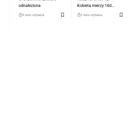
odnaleziona
Kobieta mierzy 160…
0 min czytania
1 min czytania