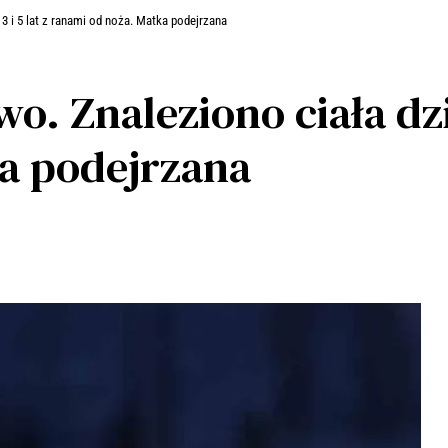
3 i 5 lat z ranami od noża. Matka podejrzana
. Znaleziono ciała dzie
a podejrzana