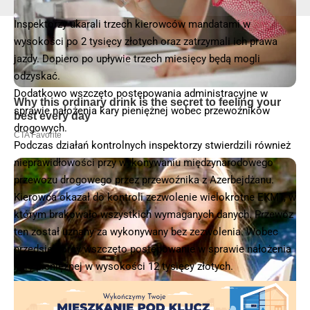
Inspektorzy ukarali trzech kierowców mandatami w
wysokości po 2 tysięcy złotych oraz zatrzymali ich prawa
jazdy. Dopiero po upływie trzech miesięcy będą mogli
odzyskać.
Dodatkowo wszczęto postępowania administracyjne w
sprawie nałożenia kary pieniężnej wobec przewoźników
drogowych.
Podczas działań kontrolnych inspektorzy stwierdzili również
nieprawidłowości przy wykonywaniu międzynarodowego
przewozu drogowego przez przewoźnika z Azerbejdżanu.
Kierowca okazał do kontroli zezwolenie wielokrotne EKMT, w
którym brakowało wszystkich wymaganych danych. Przewóz
ten został uznany za wykonywany bez zezwolenia. Wobec
przedsiębiorcy wszczęto postępowanie w sprawie nałożenia
kary pieniężnej w wysokości 12 tysięcy złotych.