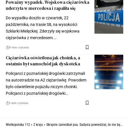
Poważny wypadek. Wojskowa ciężarówka
uderzyła w mercedesa i zapaliła się
Do wypadku doszło w czwartek, 22
października, na trasie S8, na wysokości
Szklarki Mielęckiej. Zderzyły się wojskowa
ciężarówka z mercedesem.…
0 min czytania
Ciężarówka oświetlona jak choinka, a
ostatnio był samochód jak dyskoteka
Policjanci z poznańskiej drogówki zatrzymali
na autostradzie na A2 ciężarówkę. Powodem
było oświetlenie pojazdu niczym choinki.
Policjanci z poznańskiej drogówki…
1 min czytania
Wielkopolska 112
>
Z kraju
>
Skrajnie zaniedbał psa. Sadysta powiedział, że nie będzie marnował pieniędzy, bo pies jest stary. Niestety piesek padł