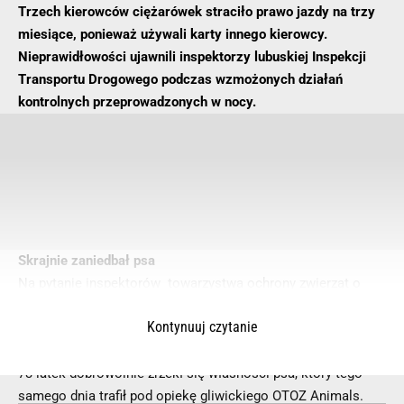
Trzech kierowców ciężarówek straciło prawo jazdy na trzy
miesiące, ponieważ używali karty innego kierowcy.
Nieprawidłowości ujawnili inspektorzy lubuskiej Inspekcji
Transportu Drogowego podczas wzmożonych działań
kontrolnych przeprowadzonych w nocy.
Skrajnie zaniedbał psa
Na pytanie inspektorów towarzystwa ochrony zwierząt o
wizyty u weterynarza, właściciel oświadczył, że pies jest już
Kontynuuj czytanie
stary, więc nie będzie wydawał na niego pieniędzy i nie będzie
go też szczepił.
73-latek dobrowolnie zrzekł się własności psa, który tego
samego dnia trafił pod opiekę gliwickiego OTOZ Animals.