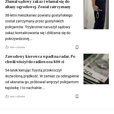
Złamał sądowy zakaz i włamał się do
altany ogrodowej. Został zatrzymany
38-letni mieszkaniec powiatu gostyńskiego
został zatrzymany przez gostyńskich
policjantów. Trzykrotnie naruszył sądowy
zakaz kontaktowania się i zbliżania się do
pokrzywdzonej.…
1 min czytania
Zawodowy kierowca wpadł na radar. Po
chwili włożył do radiowozu 800 zł
54-latek kierując Toyotą przekroczył
dozwoloną prędkość. W zamian za odstąpienie
od ukarania go, próbował wręczyć policjantom
łapówkę. I to nachalnie.…
1 min czytania