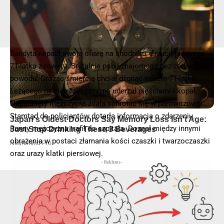
© 2025 – Wielkopolska 112, Wszelkie prawa zastrzeżone |
hvln.pl
Bandyta napadł swoją ofiarę na chodniku. Zrzucił jadącego
71-latka z roweru. Brutalnie pobił znajomego bez żadnego
powodu. Grożąc śmiercią chciał dźgnąć nożem 71-latka.
Leżącego na ziemi mężczyznę uderzał pięściami i kopał.
Napadnięty mężczyzna zdała schronić się w parowozowni.
Stamtąd do policjantów dotarła informacja o zdarzeniu.
Ranny mężczyzna trafił do szpitala. Doznał między innymi
obrażenia w postaci złamania kości czaszki i twarzoczaszki
oraz urazy klatki piersiowej.
- Reklama -