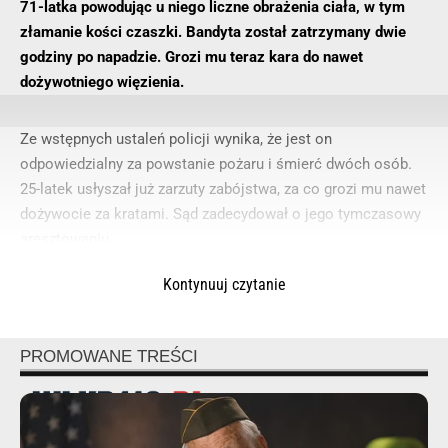
71-latka powodując u niego liczne obrażenia ciała, w tym
złamanie kości czaszki. Bandyta został zatrzymany dwie
godziny po napadzie. Grozi mu teraz kara do nawet
dożywotniego więzienia.
Ze wstępnych ustaleń policji wynika, że jest on
odpowiedzialny za powstanie pożaru i śmierć dwóch osób.
25-latek usłyszał już zarzuty zabójstwa, za co grozi mu nawet
dożywocie za kratami. Sąd zadecydował o jego tymczasowy
aresztowaniu.
Kontynuuj czytanie