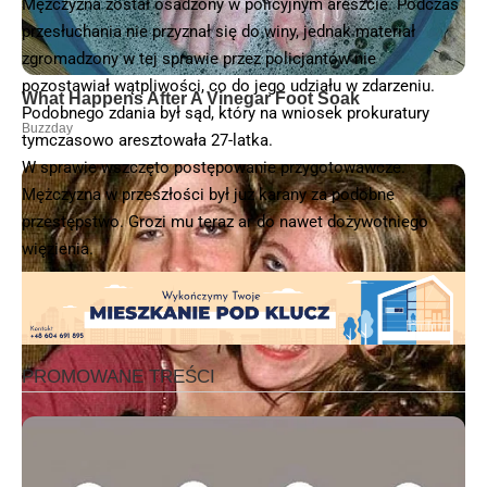
Mężczyzna został osadzony w policyjnym areszcie. Podczas
przesłuchania nie przyznał się do winy, jednak materiał
zgromadzony w tej sprawie przez policjantów nie
pozostawiał wątpliwości, co do jego udziału w zdarzeniu.
Podobnego zdania był sąd, który na wniosek prokuratury
tymczasowo aresztowała 27-latka.
W sprawie wszczęto postępowanie przygotowawcze.
Mężczyzna w przeszłości był już karany za podobne
przestępstwo. Grozi mu teraz ar do nawet dożywotniego
więzienia.