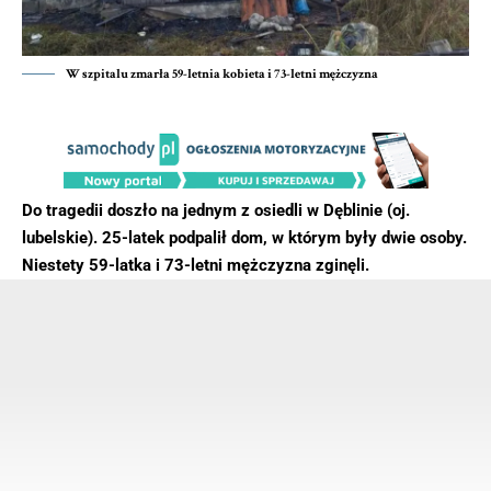
W szpitalu zmarła 59-letnia kobieta i 73-letni mężczyzna
Do tragedii doszło na jednym z osiedli w Dęblinie (oj.
lubelskie). 25-latek podpalił dom, w którym były dwie osoby.
Niestety 59-latka i 73-letni mężczyzna zginęli.