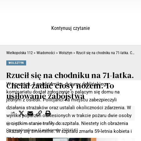
Kontynuuj czytanie
Wielkopolska 112
>
Wiadomości
>
Wolsztyn
>
Rzucił się na chodniku na 71-latka. Chciał zadać ciosy nożem. To usiłowanie zabójstwa
WOLSZTYN
Rzucił się na chodniku na 71-latka.
Chciał zadać ciosy nożem. To
W czwartek, 8 października, dyżurny dęblińskiego
komisariatu dostał zgłoszenie o palącym się domu na
usiłowanie zabójstwa
jednym z osiedli. Policjanci na miejscu zabezpieczyli
działania strażaków oraz ustalali okoliczności zdarzenia. W
wyniku poparzeń odniesionych w trakcie pożaru dwie osoby
w ciężkim stanie trafiły do szpitala. Niestety ich obrażenia
Opublikowano 12 października 2020
Ostatnia aktualizacja 12 października 2020 15:02
okazały się śmiertelne. W szpitalu zmarła 59-letnia kobieta i
73-letni mężczyzna.