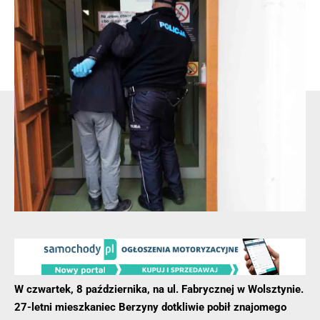
Na miejscu policjanci ustalili, że do podpalił 25-latek. Tuz
przed pożarem uciekł z domu. Policjanci natychmiast
rozpoczęli poszukiwania. Po około 15 minutach odnaleźli
25-letniego mieszkańca Dęblina. Mężczyzna był pijany.
- Reklama -
W czwartek, 8 października, na ul. Fabrycznej w Wolsztynie.
27-letni mieszkaniec Berzyny dotkliwie pobił znajomego