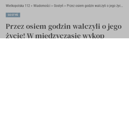
Wielkopolska 112
>
Wiadomości
>
Gostyń
>
Przez osiem godzin walczyli o jego życie! W międzyczasie wykop zalała woda…(ZDJĘCIA, WIDEO)
GOSTYŃ
Przez osiem godzin walczyli o jego
życie! W międzyczasie wykop
zalała woda…(ZDJĘCIA, WIDEO)
Opublikowano 18 marca 2022
Ostatnia aktualizacja 18 marca 2022 10:28