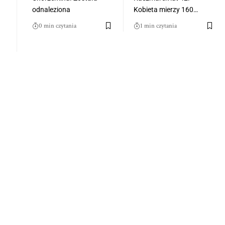
odnaleziona
Kobieta mierzy 160…
0 min czytania
1 min czytania