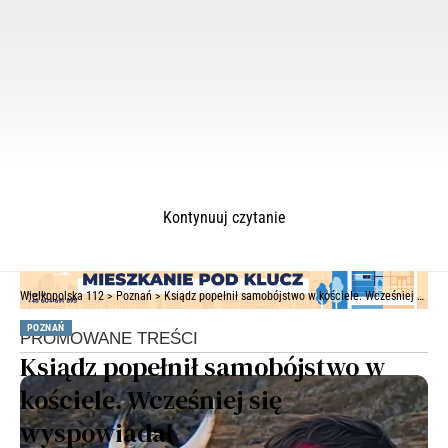
Kontynuuj czytanie
FFoto Pomoc Drogowa Artur Kwiatkowski
Wielkopolska 112
>
Poznań
>
Ksiądz popełnił samobójstwo w kościele. Wcześniej się wyspowiadał
POZNAŃ
Ksiądz popełnił samobójstwo w
kościele. Wcześniej się
wyspowiadał