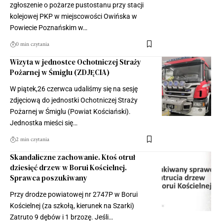
zgłoszenie o pożarze pustostanu przy stacji
kolejowej PKP w miejscowości Owińska w
Powiecie Poznańskim w…
0 min czytania
Wizyta w jednostce Ochotniczej Straży
Pożarnej w Śmiglu (ZDJĘCIA)
W piątek,26 czerwca udaliśmy się na sesję
zdjęciową do jednostki Ochotniczej Straży
Pożarnej w Śmiglu (Powiat Kościański).
Jednostka mieści się…
2 min czytania
Skandaliczne zachowanie. Ktoś otruł
dziesięć drzew w Borui Kościelnej.
Sprawca poszukiwany
Przy drodze powiatowej nr 2747P w Borui
Kościelnej (za szkołą, kierunek na Szarki)
Zatruto 9 dębów i 1 brzozę. Jeśli…