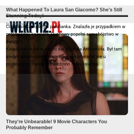
Ciało księdza odkryła parafianka. Znalazła je przypadkiem w
przedsionku kościoła. Duchowy popełni samobójstwo w
świątyni.
© 2025 – Wielkopolska 112, Wszelkie prawa zastrzeżone |
hvln.pl
Ksiądz nie służył w parafii św. Michała Archanioła. Był tam
kiedyś wikariuszem. Wcześniej wyspowiadał się u
proboszcza. Potem odnaleziono ciało księdza.
- Reklama -