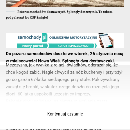
Pożar samochodów dostawczych. Spłonęły doszczętnie. To robota
podpalacza? fot. OSP Śmigiel
Do pożaru samochodów doszło we wtorek, 26 stycznia nocą
w miejscowości Nowa Wieś. Spłonęły dwa dostawczaki.
Mężczyzna, jak wynika z relacji świadków, odgrażał się, że
chce kogoś zabić. Nagle chwycił za nóż kuchenny i przyłożył
go do gardła 67-latka siedzącego przy stole. Pokrzywdzony
zaczął się bronić, w skutek czego doszło do rozcięcia jego
dłoni. 60-latka uspokoili uczestnicy imprezy.
Rakoniewiccy policjanci na piętrze mieszkania zastali
sprawcę. Na widok funkcjonariuszy, mężczyzna znów zaczął
Kontynuuj czytanie
zachowywać się agresywnie. Policjanci musieli go
obezwładnić i skuli kajdankami. Podczas przeszukania