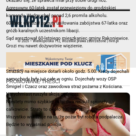
okazało się, że sprawca miał przy sobie drugi nóż.
Agresywny 60-latek został przewieziony do grodziskiej
komendy. Wydmuchał ponad 2,6 promila alkoholu.
60-latek usłyszał zarzuty usiłowania zabójstwa 67-latka oraz
gróźb karalnych uczestnikom libacji.
Sąd aresztował 60-letniego mieszkaniec gminy Rakoniewice.
© 2025 – Wielkopolska 112, Wszelkie prawa zastrzeżone |
hvln.pl
Grozi mu nawet dożywotnie więzienie.
Strażacy na miejsce dotarli około godz. 5.00. Kiedy dojechali
samochody były już całe w ogniu. Dojechały wozy OSP
Śmigiel i Czacz oraz zawodowa straż pożarna z Kościana.
Natychmiast ruszyła akcja gaśnicza.
Niestety mimo szybkiej akcji dwa renault spłonęły
całkowicie. Straty to około 100 tys. zł.
Wszystko wskazuje na to, że pożar był robota podpalacza.
Będzie to wyjaśniać policja.
- Reklama -