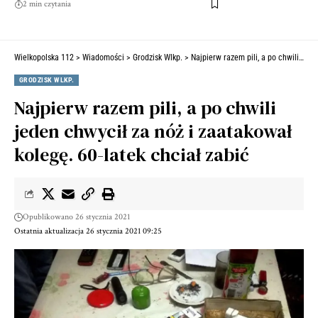
2 min czytania
Wielkopolska 112
>
Wiadomości
>
Grodzisk Wlkp.
>
Najpierw razem pili, a po chwili jeden chwycił za nóż i zaatakował kolegę. 60-latek chciał zabić
GRODZISK WLKP.
Najpierw razem pili, a po chwili
jeden chwycił za nóż i zaatakował
kolegę. 60-latek chciał zabić
Opublikowano 26 stycznia 2021
Ostatnia aktualizacja 26 stycznia 2021 09:25