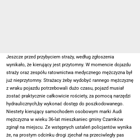
Jeszcze przed przybyciem straży, według zgłoszenia
wynikało, że kierujący jest przytomny. W momencie dojazdu
straży oraz zespółu ratownictwa medycznego mężczyzna był
już nieprzytomny. Strażacy żeby wydobyć rannego mężczyznę
z wraku pojazdu potrzebowali dużo czasu, pojazd musiał
zostać praktycznie całkowicie rościety, za pomocą narzędzi
hydraulicznych,by wykonać dostęp do poszkodowanego.
Niestety kierujący samochodem osobowym marki Audi
mężczyzna w wieku 36-lat mieszkaniec gminy Czarnków
zginął na miejscu. Ze wstępnych ustaleń policjantów wynika
że, na prostym odcinku drogi zjechał na przeciwległy pas