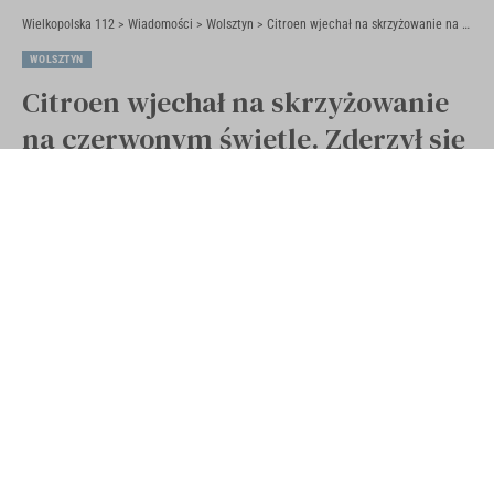
Wielkopolska 112
>
Wiadomości
>
Wolsztyn
>
Citroen wjechał na skrzyżowanie na czerwonym świetle. Zderzył się z Volkswagenem (ZDJĘCJA)
WOLSZTYN
Citroen wjechał na skrzyżowanie
na czerwonym świetle. Zderzył się
z Volkswagenem (ZDJĘCJA)
Opublikowano 19 lutego 2021
Ostatnia aktualizacja 19 lutego 2021 18:08