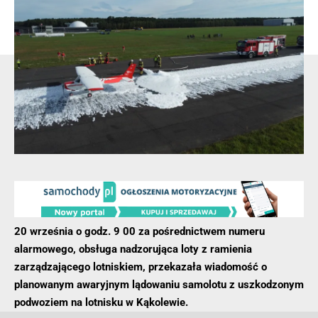
Najserdeczniejsze kondolencje składamy rodzinie,
przyjaciołom i wszystkim, którzy znali dh. Roberta.🕯️
- Reklama -
20 września o godz. 9 00 za pośrednictwem numeru
alarmowego, obsługa nadzorująca loty z ramienia
zarządzającego lotniskiem, przekazała wiadomość o
planowanym awaryjnym lądowaniu samolotu z uszkodzonym
podwoziem na lotnisku w Kąkolewie.