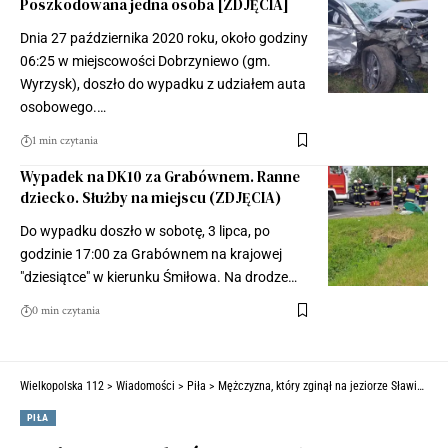
Poszkodowana jedna osoba [ZDJĘCIA]
Dnia 27 października 2020 roku, około godziny
06:25 w miejscowości Dobrzyniewo (gm.
Wyrzysk), doszło do wypadku z udziałem auta
osobowego.…
1 min czytania
Wypadek na DK10 za Grabównem. Ranne
dziecko. Służby na miejscu (ZDJĘCIA)
Do wypadku doszło w sobotę, 3 lipca, po
godzinie 17:00 za Grabównem na krajowej
"dziesiątce" w kierunku Śmiłowa. Na drodze…
0 min czytania
Wielkopolska 112
>
Wiadomości
>
Piła
>
Mężczyzna, który zginął na jeziorze Sławianowskim Wielkim, był strażakiem ochotnikiem
PIŁA