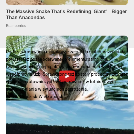
Podczas kołowania członkowie załogi doznali obrażeń ciała,
powstał też pożar oderwanego elementu samolotu.
Ćwiczenia były kolejną okazją do doskonalenia wzajemnej
współpracy służb. Sprawdzone też zostały procedury zawarte
w planach ratowniczych, w tym również w lotniskowym
planie działania w sytuacjach zagrożenia.
📷PSP Grodzisk Wielkopolski