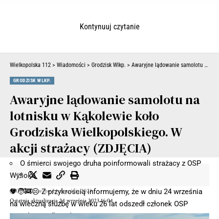
Kontynuuj czytanie
Wielkopolska 112
>
Wiadomości
>
Grodzisk Wlkp.
>
Awaryjne lądowanie samolotu na lotnisku w Kąkolewie koło Grodziska Wielkopolskiego. W akcji strażacy (ZDJĘCIA)
GRODZISK WLKP.
Awaryjne lądowanie samolotu na
lotnisku w Kąkolewie koło
Grodziska Wielkopolskiego. W
akcji strażacy (ZDJĘCIA)
O śmierci swojego druha poinformowali strażacy z
OSP
Wysoka
Opublikowano 24 września 2023
🖤🧑‍🚒☹️ Z przykrością informujemy, że w dniu 24 września
Ostatnia aktualizacja 24 września 2023 16:04
na wieczną służbę w wieku 26 lat odszedł członek OSP
Wysoka śp. dh. Robert Wawrzon.