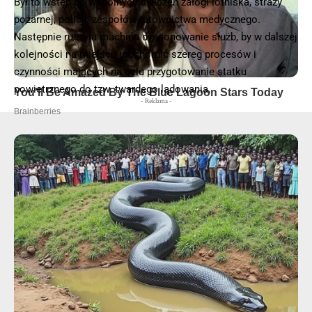
Był to wstęp do wspólnych ćwiczeń załogi lotniska, straży
© 2025 – Wielkopolska 112, Wszelkie prawa zastrzeżone |
hvln.pl
pożarnej, policji, zespołów ratownictwa medycznego.
Następnie ruszyła machina dysponowanie służb, by w dalszej
kolejności na miejscu uruchomić szereg procesów i
czynności mających na celu przygotowanie statku
powietrznego do tzw. twardego lądowania.
- Reklama -