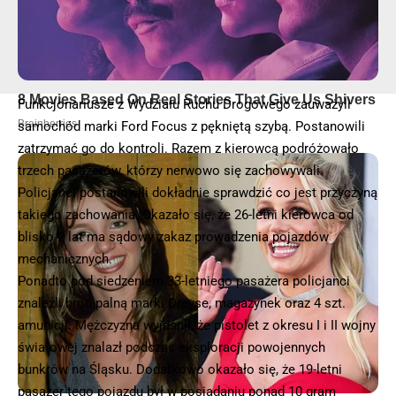
Funkcjonariusze z Wydziału Ruchu Drogowego zauważyli
samochód marki Ford Focus z pękniętą szybą. Postanowili
zatrzymać go do kontroli. Razem z kierowcą podróżowało
trzech pasażerów, którzy nerwowo się zachowywali.
Policjanci postanowili dokładnie sprawdzić co jest przyczyną
takiego zachowania. Okazało się, że 26-letni kierowca od
blisko 2 lat ma sądowy zakaz prowadzenia pojazdów
mechanicznych.
Ponadto pod siedzeniem 33-letniego pasażera policjanci
znaleźli broń palną marki Dreyse, magazynek oraz 4 szt.
amunicji. Mężczyzna wyjaśnił, że pistolet z okresu I i II wojny
światowej znalazł podczas eksploracji powojennych
bunkrów na Śląsku. Dodatkowo okazało się, że 19-letni
pasażer tego pojazdu był w posiadaniu ponad 10 gram