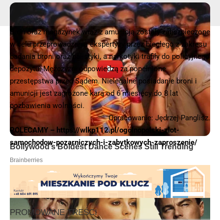
Broń oraz magazynek wraz z amunicją zostały zabezpieczone
w celu przeprowadzenia ekspertyzy przez biegłego z zakresu
badania broni oraz balistyki, a narkotyki trafiły do policyjnego
depozytu. Mężczyźni odpowiedzą za popełnione
przestępstwa przed Sądem. Nielegalne posiadanie broni i
amunicji jest zagrożone karą od 6 miesięcy do 8 lat
pozbawienia wolności.
Opracowanie: Jędrzej Panglisz.
POLECAMY –
https://wlkp112.pl/ogolnopolski-zlot-
samochodow-pozarniczych-i-zabytkowych-zaproszenie/