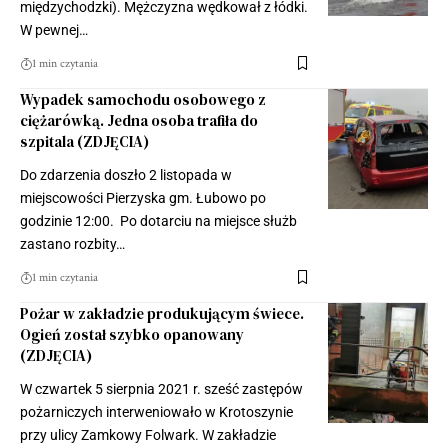
międzychodzki). Mężczyzna wędkował z łódki.
W pewnej…
1 min czytania
Wypadek samochodu osobowego z
ciężarówką. Jedna osoba trafiła do
szpitala (ZDJĘCIA)
Do zdarzenia doszło 2 listopada w
miejscowości Pierzyska gm. Łubowo po
godzinie 12:00. Po dotarciu na miejsce służb
zastano rozbity…
1 min czytania
Pożar w zakładzie produkującym świece.
Ogień został szybko opanowany
(ZDJĘCIA)
W czwartek 5 sierpnia 2021 r. sześć zastępów
pożarniczych interweniowało w Krotoszynie
przy ulicy Zamkowy Folwark. W zakładzie