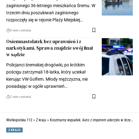
zaginionego 36-letniego mieszkańca Śremu. W
trzecim dniu poszukiwań zaginionego
rozpoczęły się w rejonie Plaży Miejskiej…
0 min czytania
Osiemnastolatek bez uprawnień i z
narkotykami. Sprawa znajdzie swój finał
w sądzie
Policjanci śremskiej drogówki, po krótkim
pościgu zatrzymali 18-latka, który uciekał
kierując VW Golfem. Młody mężczyzna, nie
posiadając w ogóle uprawnień…
2 min czytania
Wielkopolska 112
>
Z kraju
>
Koszmarny wypadek. Auto z impetem uderzyło w drzewo. Kierowca nie miał szans na przeżycie (ZDJĘCIA)
Z KRAJU