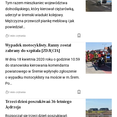
Tym razem mieszkaniec województwa
dolnośląskiego, który kierował ciężarówką,
uderzył w śremski wiadukt kolejowy.
Mężczyzna przewoził piankę meblową i jak
powiedział…
1 min czytania
Wypadek motocyklisty. Ranny został
zabrany do szpitala [ZDJĘCIA]
W dniu 18 kwietnia 2020 roku o godzinie 10:59
do stanowiska kierowania komendanta
powiatowego w Śremie wpłynęło zgłoszenie
o wypadku motocyklisty na moście w m.Śrem.
Po…
1 min czytania
Trzeci dzień poszukiwań 36-letniego
Jędrzeja
Rozpoczął się trzeci dzień poszukiwań