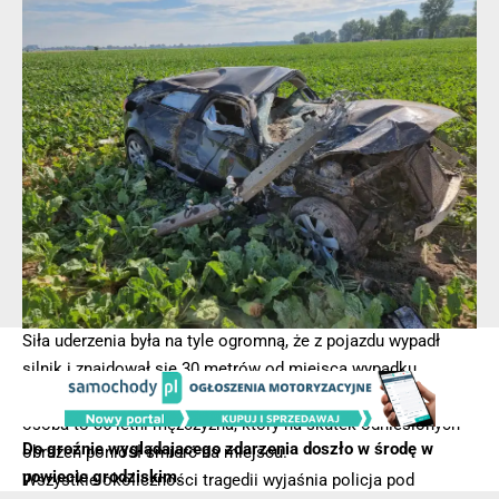
Siła uderzenia była na tyle ogromną, że z pojazdu wypadł
silnik i znajdował się 30 metrów od miejsca wypadku.
Samochodem osobowym marki Mazda podróżowała jedna
osoba to 36-letni mężczyzna, który na skutek odniesionych
Do groźnie wyglądającego zdarzenia doszło w środę w
obrażeń poniósł śmierć na miejscu.
powiecie grodziskim.
Wszystkie okoliczności tragedii wyjaśnia policja pod