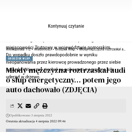
Kontynuuj czytanie
Dramat rozegrał się we wtorek 2 sierpnia o godzinie 22:48 w
miejscowości Trutnowy w województwie pomorskim.
Wielkopolska 112
>
Wiadomości
>
Grodzisk Wlkp.
>
Młody mężczyzna roztrzaskał audi o słup energetyczny… potem jego auto dachowało (ZDJĘCIA)
Do wypadku doszło prawdopodobnie w wyniku
GRODZISK WLKP.
nieopanowania przez kierowcę prowadzonego przez siebie
Młody mężczyzna roztrzaskał audi
pojazdu. Wówczas zjechał na pobocze i z ogromną siłą
uderzył w drzewo.
o słup energetyczny… potem jego
- Reklama -
auto dachowało (ZDJĘCIA)
Opublikowano 3 sierpnia 2022
Ostatnia aktualizacja 4 sierpnia 2022 09:46