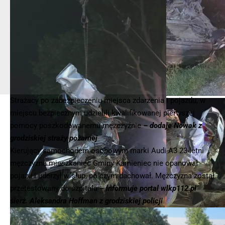
Strażacy po zabezpieczeniu miejsca zdarzenia i pojazdu, w
miejscu bezpiecznym udzielili kwalifikowanej pierwszej
pomocy poszkodowanemu mężczyźnie
– dodaje Nowak z
grodziskiej straży pożarnej
Kierujący samochodem osobowym marki Audi A3 23-letni
mężczyzna mieszkaniec Gminy Kamieniec nie opanował
pojazu i uderzył w słup, po czym dachował. Mężczyzna został
przetestowany do szpitala
– informuje portal wlkp112.pl
sierż. Aleksandra Hoffman z grodziskiej policji