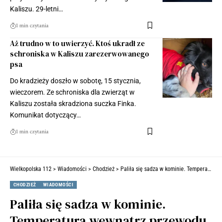
Kaliszu. 29-letni…
1 min czytania
Aż trudno w to uwierzyć. Ktoś ukradł ze
schroniska w Kaliszu zarezerwowanego
psa
Do kradzieży doszło w sobotę, 15 stycznia,
wieczorem. Ze schroniska dla zwierząt w
Kaliszu została skradziona suczka Finka.
Komunikat dotyczący…
1 min czytania
Wielkopolska 112
>
Wiadomości
>
Chodzież
>
Paliła się sadza w kominie. Temperatura wewnątrz przewodu kominowego przekraczała 650 stopni (ZDJĘCIA)
CHODZIEŻ
WIADOMOŚCI
Paliła się sadza w kominie.
Temperatura wewnątrz przewodu