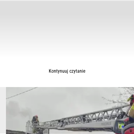
(Na podstawie OSP KSRG Szamocin)
Kontynuuj czytanie
© 2025 – Wielkopolska 112, Wszelkie prawa zastrzeżone |
hvln.pl