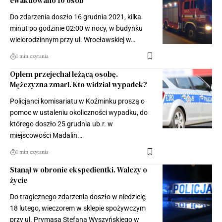
ewakuowano 10 osób
Do zdarzenia doszło 16 grudnia 2021, kilka
minut po godzinie 02:00 w nocy, w budynku
wielorodzinnym przy ul. Wrocławskiej w…
1 min czytania
Oplem przejechał leżącą osobę.
Mężczyzna zmarł. Kto widział wypadek?
Policjanci komisariatu w Koźminku proszą o
pomoc w ustaleniu okoliczności wypadku, do
którego doszło 25 grudnia ub.r. w
miejscowości Madalin.…
1 min czytania
Stanął w obronie ekspedientki. Walczy o
życie
Do tragicznego zdarzenia doszło w niedzielę,
18 lutego, wieczorem w sklepie spożywczym
przy ul. Prymasa Stefana Wyszyńskiego w