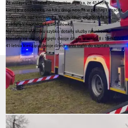
Ze wstępnych ustaleń policjantów wynika, że 41-letnia
kierująca osobówką, na łuku drogi wpadła w poślizg i straciła
panowanie nad kierownicą. Wtedy czołowo zderzyła się
z jadącą z naprzeciwka ciężarówką.
Na miejsce wypadku szybko dotarły służby ratunkowe.
Niestety na miejscu zgięło dwoje dzieci w wieku 8 i 15 lat.
41-letnia kierująca dwoje dzieci ranni trafili do szpitala.
- Reklama -
OSP KSRG Szamocin