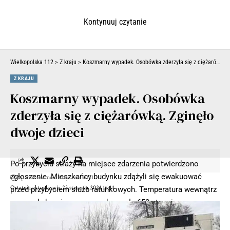
Kontynuuj czytanie
Wielkopolska 112
>
Z kraju
>
Koszmarny wypadek. Osobówka zderzyła się z ciężarówką. Zginęło dwoje dzieci
Z KRAJU
Koszmarny wypadek. Osobówka
zderzyła się z ciężarówką. Zginęło
dwoje dzieci
Po przybyciu straży na miejsce zdarzenia potwierdzono
zgłoszenie. Mieszkańcy budynku zdążyli się ewakuować
Opublikowano 23 stycznia 2021
Ostatnia aktualizacja 23 stycznia 2021 16:14
przed przybyciem służb ratunkowych. Temperatura wewnątrz
przewodu kominowego przekraczała 650 stopni.
Strażacy zabezpieczyli miejsce zdarzenia i przystąpili do
rozstawienia drabiny mechanicznej, a następnie ugasili pożar