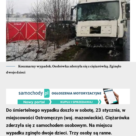
przy pomocy proszku gaśniczego oraz wygasili ogień w
piecu. Po ugaszeniu pożaru komin wyczyszczono przy
pomocy zestawu kominiarskiego. Wszystkie mieszkania
sprawdzono przy pomocy czujnika wielogazowego pod
kątem wystąpienia gazów. W końcowej fazie działań kamerą
termowizyjną skontrolowano komin w przypadku pęknięć lub
innych nieprawidłowości.
- Reklama -
Koszmarny wypadek. Osobówka zderzyła się z ciężarówką. Zginęło
dwoje dzieci
Do śmiertelnego wypadku doszło w sobotę, 23 stycznia, w
miejscowości Ostromęczyn (woj. mazowieckie). Ciężarówka
zderzyła się z samochodem osobowym. Na miejscu
wypadku zginęło dwoje dzieci. Trzy osoby są ranne.