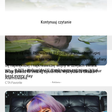
Kontynuuj czytanie
Powody są dwa. Pierwszy to 85 rocznica wybuchu drugiej
Wojny Światowej, w ten sposób zostaną upamiętnione ofiary
tej największej i najkrwawszej wojny w dziejach świata.
© 2025 – Wielkopolska 112, Wszelkie prawa zastrzeżone |
hvln.pl
Drugi powód to trening Systemów Wykrywania Skażeń i
Alarmowania.
- Reklama -